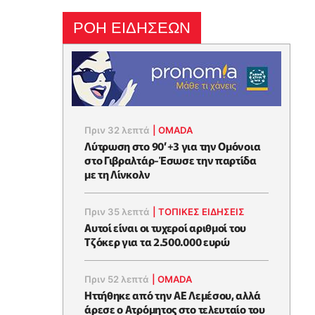
ΡΟΗ ΕΙΔΗΣΕΩΝ
Πριν 32 λεπτά
|
OMADA
Λύτρωση στο 90’+3 για την Ομόνοια
στο Γιβραλτάρ-Έσωσε την παρτίδα
με τη Λίνκολν
Πριν 35 λεπτά
|
ΤΟΠΙΚΕΣ ΕΙΔΗΣΕΙΣ
Αυτοί είναι οι τυχεροί αριθμοί του
Τζόκερ για τα 2.500.000 ευρώ
Πριν 52 λεπτά
|
OMADA
Ηττήθηκε από την ΑΕ Λεμέσου, αλλά
άρεσε ο Ατρόμητος στο τελευταίο του