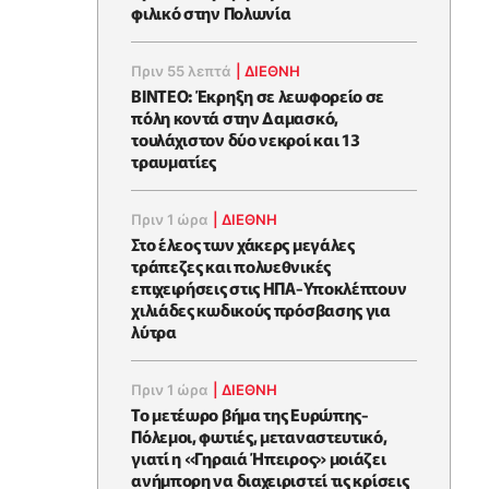
φιλικό στην Πολωνία
Πριν 55 λεπτά
|
ΔΙΕΘΝΗ
ΒΙΝΤΕΟ: Έκρηξη σε λεωφορείο σε
πόλη κοντά στην Δαμασκό,
τουλάχιστον δύο νεκροί και 13
τραυματίες
Πριν 1 ώρα
|
ΔΙΕΘΝΗ
Στο έλεος των χάκερς μεγάλες
τράπεζες και πολυεθνικές
επιχειρήσεις στις ΗΠΑ-Υποκλέπτουν
χιλιάδες κωδικούς πρόσβασης για
λύτρα
Πριν 1 ώρα
|
ΔΙΕΘΝΗ
Το μετέωρο βήμα της Ευρώπης-
Πόλεμοι, φωτιές, μεταναστευτικό,
γιατί η «Γηραιά Ήπειρος» μοιάζει
ανήμπορη να διαχειριστεί τις κρίσεις