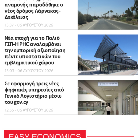
αναμονής παραδόθηκε ο
νέος δρόμος Λάρνακας-
Δεκέλειας
13:37 - 06 ΑΥΓΟΥΣΤΟΥ 2026
Νέα εποχή για το Παλιό
ΓΣΠ-Η PHC αναλαμβάνει
την εμπορική αξιοποίηση
πέντε υποστατικών του
εμβληματικού χώρου
13:03 - 06 ΑΥΓΟΥΣΤΟΥ 2026
Σε εφαρμογή τρεις νέες
ψηφιακές υπηρεσίες από
Γενικό Λογιστήριο μέσω
του gov.cy
12:55 - 06 ΑΥΓΟΥΣΤΟΥ 2026
EASY ECONOMICS