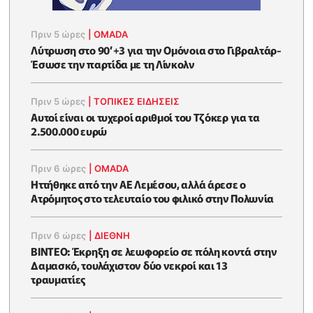
Πριν 5 ώρες
|
OMADA
Λύτρωση στο 90’+3 για την Ομόνοια στο Γιβραλτάρ-
Έσωσε την παρτίδα με τη Λίνκολν
Πριν 5 ώρες
|
ΤΟΠΙΚΕΣ ΕΙΔΗΣΕΙΣ
Αυτοί είναι οι τυχεροί αριθμοί του Τζόκερ για τα
2.500.000 ευρώ
Πριν 6 ώρες
|
OMADA
Ηττήθηκε από την ΑΕ Λεμέσου, αλλά άρεσε ο
Ατρόμητος στο τελευταίο του φιλικό στην Πολωνία
Πριν 6 ώρες
|
ΔΙΕΘΝΗ
ΒΙΝΤΕΟ: Έκρηξη σε λεωφορείο σε πόλη κοντά στην
Δαμασκό, τουλάχιστον δύο νεκροί και 13
τραυματίες