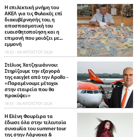
Η επιλεκτική μνήμη του
ΑΚΕΛ για τις Φυλακές επί
διακυβέρνησής του, η
αποσπασματική του
ευαισθητοποίηση και η
επιμονή που μοιάζει με...
εμμονή
19:32 - 06 ΑΥΓΟΥΣΤΟΥ 2026
Στέλιος Χατζηιωάννου:
Στηρίζουμε την εξαγορά
της easyJet από την Apollo -
«Παραμένουμε μέτοχοι
στην εταιρεία που θα
προκύψει»
18:15 - 06 ΑΥΓΟΥΣΤΟΥ 2026
Η Ελένη Φουρέιρα τα
έδωσε όλα στην τελευταία
συναυλία του summer tour
της στην Λάρνακα &