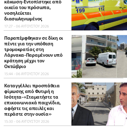
κάκωση-Εντοπίστηκε από
οικεία του πρόσωπα,
νοσηλεύεται
διασωληνωμένος
17:27 - 06 ΑΥΓΟΥΣΤΟΥ 2026
Παραπέμφθηκαν σε δίκη οι
πέντε για την υπόθεση
τρομοκρατίας στη
Λάρνακα-Παραμένουν υπό
κράτηση μέχρι τον
Οκτώβριο
15:44 - 06 ΑΥΓΟΥΣΤΟΥ 2026
Καταγγέλλει προσπάθεια
φίμωσης από Φυτιρή η
Ισότητα-«Σταματήστε τα
επικοινωνιακά παιχνίδια,
αφήστε τις απειλές και
περάστε στην ουσία»
15:30 - 06 ΑΥΓΟΥΣΤΟΥ 2026