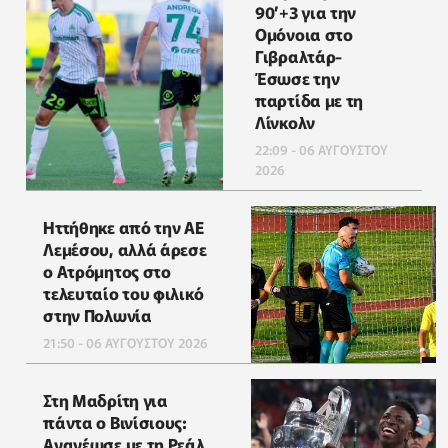
90’+3 για την
Ομόνοια στο
Γιβραλτάρ-
Έσωσε την
παρτίδα με τη
Λίνκολν
22:09 - 06 ΑΥΓΟΥΣΤΟΥ
2026
Ηττήθηκε από την ΑΕ
Λεμέσου, αλλά άρεσε
ο Ατρόμητος στο
τελευταίο του φιλικό
στην Πολωνία
21:50 - 06 ΑΥΓΟΥΣΤΟΥ 2026
Στη Μαδρίτη για
πάντα ο Βινίσιους:
Ανανέωσε με τη Ρεάλ