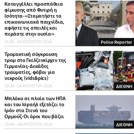
Καταγγέλλει προσπάθεια
φίμωσης από Φυτιρή η
Ισότητα-«Σταματήστε τα
επικοινωνιακά παιχνίδια,
αφήστε τις απειλές και
περάστε στην ουσία»
15:30 - 06 ΑΥΓΟΥΣΤΟΥ 2026
Police Reporter
Τρομακτική σύγκρουση
τραμ στο Γκελζενκίρχεν της
Γερμανίας-Δεκάδες
τραυματίες, φόβοι για
νεκρούς (vids&pics)
20:58 - 06 ΑΥΓΟΥΣΤΟΥ 2026
ΔΙΕΘΝΗ
Μπλόκο σε πλοία των ΗΠΑ
και του Ισραήλ εξετάζει το
Ιράν στα Στενά του
Ορμούζ-Οι όροι που βάζει
20:40 - 06 ΑΥΓΟΥΣΤΟΥ 2026
ΔΙΕΘΝΗ