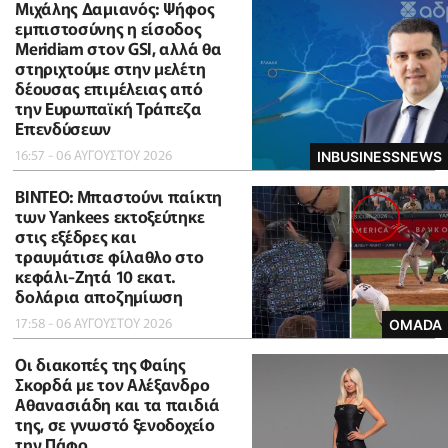
Μιχάλης Δαμιανός: Ψήφος
εμπιστοσύνης η είσοδος
Meridiam στον GSI, αλλά θα
στηριχτούμε στην μελέτη
δέουσας επιμέλειας από
την Ευρωπαϊκή Τράπεζα
Επενδύσεων
16:57 - 06 ΑΥΓΟΥΣΤΟΥ 2026
INBUSINESSNEWS
ΒΙΝΤΕΟ: Μπαστούνι παίκτη
των Yankees εκτοξεύτηκε
στις εξέδρες και
τραυμάτισε φίλαθλο στο
κεφάλι-Ζητά 10 εκατ.
δολάρια αποζημίωση
17:58 - 06 ΑΥΓΟΥΣΤΟΥ 2026
OMADA
Οι διακοπές της Φαίης
Σκορδά με τον Αλέξανδρο
Αθανασιάδη και τα παιδιά
της, σε γνωστό ξενοδοχείο
την Πάφο