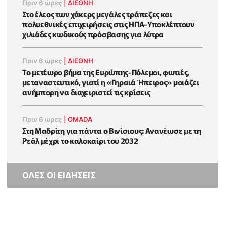
Πριν 6 ώρες
|
ΔΙΕΘΝΗ
Στο έλεος των χάκερς μεγάλες τράπεζες και
πολυεθνικές επιχειρήσεις στις ΗΠΑ-Υποκλέπτουν
χιλιάδες κωδικούς πρόσβασης για λύτρα
Πριν 6 ώρες
|
ΔΙΕΘΝΗ
Το μετέωρο βήμα της Ευρώπης-Πόλεμοι, φωτιές,
μεταναστευτικό, γιατί η «Γηραιά Ήπειρος» μοιάζει
ανήμπορη να διαχειριστεί τις κρίσεις
Πριν 6 ώρες
|
OMADA
Στη Μαδρίτη για πάντα ο Βινίσιους: Ανανέωσε με τη
Ρεάλ μέχρι το καλοκαίρι του 2032
ΟΛΕΣ ΟΙ ΕΙΔΗΣΕΙΣ