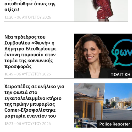
αποθεώθηκε όπως της
αξίζει!
13:20 - 06 ΑΥΓΟΥΣΤΟΥ 2026
Νέα πρόεδρος του
Συμβουλίου «Φωνή» η
Δήμητρα Ελευθερίου με
έντονη παρουσία στον
τομέα της κοινωνικής
προσφοράς
18:49 - 06 ΑΥΓΟΥΣΤΟΥ 2026
ΠΟΛΙΤΙΚΗ
Χειροπέδες σε ανήλικο για
την φωτιά στο
εγκαταλελειμμένο κτήριο
της πρώην μπυραρίας
Corner-Εξασφαλίστηκε
μαρτυρία εναντίον του
18:23 - 06 ΑΥΓΟΥΣΤΟΥ 2026
Police Reporter