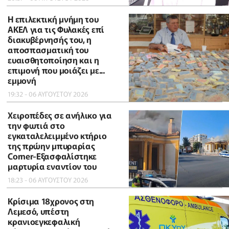
Η επιλεκτική μνήμη του
ΑΚΕΛ για τις Φυλακές επί
διακυβέρνησής του, η
αποσπασματική του
ευαισθητοποίηση και η
επιμονή που μοιάζει με...
εμμονή
19:32 - 06 ΑΥΓΟΥΣΤΟΥ 2026
Χειροπέδες σε ανήλικο για
την φωτιά στο
εγκαταλελειμμένο κτήριο
της πρώην μπυραρίας
Corner-Εξασφαλίστηκε
μαρτυρία εναντίον του
18:23 - 06 ΑΥΓΟΥΣΤΟΥ 2026
Κρίσιμα 18χρονος στη
Λεμεσό, υπέστη
κρανιοεγκεφαλική