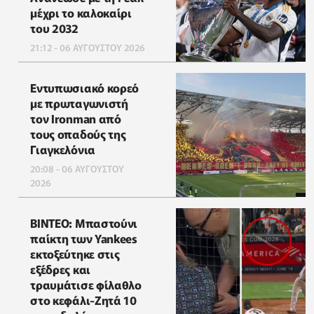
μέχρι το καλοκαίρι
του 2032
21:12 - 06 ΑΥΓΟΥΣΤΟΥ 2026
Εντυπωσιακό κορεό
με πρωταγωνιστή
τον Ironman από
τους οπαδούς της
Γιαγκελόνια
20:08 - 06 ΑΥΓΟΥΣΤΟΥ
2026
ΒΙΝΤΕΟ: Μπαστούνι
παίκτη των Yankees
εκτοξεύτηκε στις
εξέδρες και
τραυμάτισε φίλαθλο
στο κεφάλι-Ζητά 10