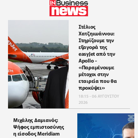
Στέλιος
Χατζηιωάννου:
Στηρίζουμε την
εξαγορά της
easyJet από την
Apollo -
«Παραμένουμε
μέτοχοι στην
εταιρεία που θα
προκύψει»
18:15 - 06 ΑΥΓΟΥΣΤΟΥ
2026
Μιχάλης Δαμιανός:
Ψήφος εμπιστοσύνης
η είσοδος Meridiam