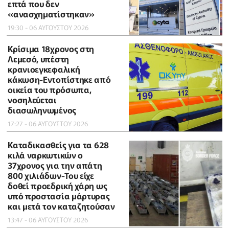
επτά που δεν
«ανασχηματίστηκαν»
19:30 - 06 ΑΥΓΟΥΣΤΟΥ 2026
Κρίσιμα 18χρονος στη
Λεμεσό, υπέστη
κρανιοεγκεφαλική
κάκωση-Εντοπίστηκε από
οικεία του πρόσωπα,
νοσηλεύεται
διασωληνωμένος
17:27 - 06 ΑΥΓΟΥΣΤΟΥ 2026
Καταδικασθείς για τα 628
κιλά ναρκωτικών ο
37χρονος για την απάτη
800 χιλιάδων-Του είχε
δοθεί προεδρική χάρη ως
υπό προστασία μάρτυρας
και μετά τον καταζητούσαν
13:47 - 06 ΑΥΓΟΥΣΤΟΥ 2026