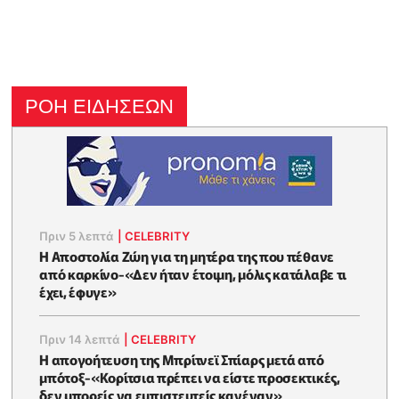
ΡΟΗ ΕΙΔΗΣΕΩΝ
Πριν 5 λεπτά
|
CELEBRITY
Η Αποστολία Ζώη για τη μητέρα της που πέθανε
από καρκίνο-«Δεν ήταν έτοιμη, μόλις κατάλαβε τι
έχει, έφυγε»
Πριν 14 λεπτά
|
CELEBRITY
Η απογοήτευση της Μπρίτνεϊ Σπίαρς μετά από
μπότοξ-«Κορίτσια πρέπει να είστε προσεκτικές,
δεν μπορείς να εμπιστευτείς κανέναν»