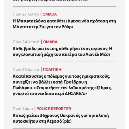
Πριν 27 λεπτά
|
OMADA
Η Μπαρτσελόνα καταθέτει άμεσα νέα πρόταση στη
Μάντσεστερ Σίτι για τον Ρόδρι
Πριν 34 λεπτά
|
OMADA
Κάθε βράδυ μια ένεση, κάθε μήνα ένας αγώνας-Η
συγκλονιστική μάχη του πατέρα του Λιονέλ Μέσι
Πριν 54 λεπτά
|
ΠΟΛΙΤΙΚΗ
Ακατάπαυστος ο πόλεμος για τους ημικρατικούς,
συνεχίζει να βάλλει κατά Προέδρου η
Πινδάρου-«Σταματήστε τον λαϊκισμό της εξέδρας,
γνωστό το ανέκδοτο περί ΔΗΣΑΚΕΛ»
Πριν 1 ώρα
|
POLICE REPORTER
Καταζητείται 36χρονος Ουκρανός για την κλοπή
αυτοκινήτου στη Λεμεσό (pic)