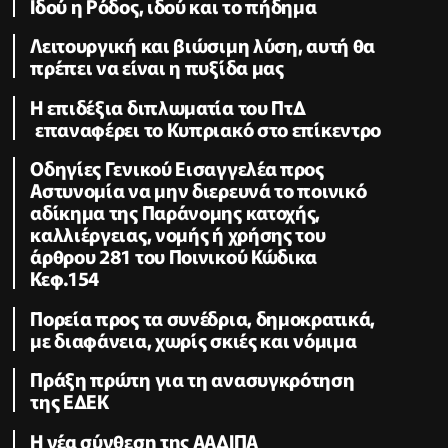
Ιδού η Ρόδος, ιδού και το πήδημα
Λειτουργική και βιώσιμη λύση, αυτή θα
πρέπει να είναι η πυξίδα μας
Η επιδέξια διπλωματία του ΠτΔ
επαναφέρει το Κυπριακό στο επίκεντρο
Οδηγίες Γενικού Εισαγγελέα προς
Αστυνομία να μην διερευνά το ποινικό
αδίκημα της Παράνομης κατοχής,
καλλιέργειας, νομής ή χρήσης του
άρθρου 281 του Ποινικού Κώδικα
Κεφ.154
Πορεία προς τα συνέδρια, δημοκρατικά,
με διαφάνεια, χωρίς σκιές και νόμιμα
Πράξη πρώτη για τη ανασυγκρότηση
της ΕΔΕΚ
Η νέα σύνθεση της ΑΑΔΙΠΑ