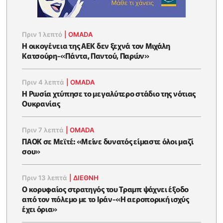
Πριν 1 λεπτό
|
OMADA
Η οικογένεια της ΑΕΚ δεν ξεχνά τον Μιχάλη
Κατσούρη-«Πάντα, Παντού, Παρών»
Πριν 4 λεπτά
|
OMADA
Η Ρωσία χτύπησε το μεγαλύτερο στάδιο της νότιας
Ουκρανίας
Πριν 7 λεπτά
|
OMADA
ΠΑΟΚ σε Μεϊτέ: «Μείνε δυνατός είμαστε όλοι μαζί
σου»
Πριν 13 λεπτά
|
ΔΙΕΘΝΗ
Ο κορυφαίος στρατηγός του Τραμπ ψάχνει έξοδο
από τον πόλεμο με το Ιράν-«Η αεροπορική ισχύς
έχει όρια»