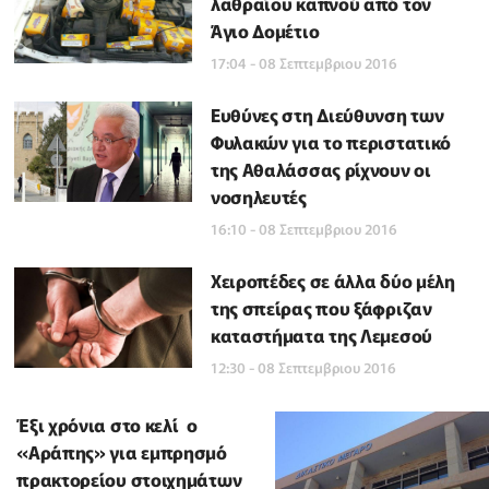
λαθραίου καπνού από τον
Άγιο Δομέτιο
17:04 - 08 Σεπτεμβριου 2016
Ευθύνες στη Διεύθυνση των
Φυλακών για το περιστατικό
της Αθαλάσσας ρίχνουν οι
νοσηλευτές
16:10 - 08 Σεπτεμβριου 2016
Χειροπέδες σε άλλα δύο μέλη
της σπείρας που ξάφριζαν
καταστήματα της Λεμεσού
12:30 - 08 Σεπτεμβριου 2016
Έξι χρόνια στο κελί ο
«Αράπης» για εμπρησμό
πρακτορείου στοιχημάτων