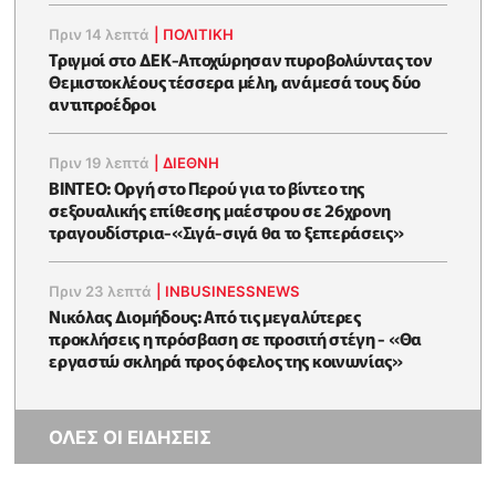
Πριν 14 λεπτά
|
ΠΟΛΙΤΙΚΗ
Τριγμοί στο ΔΕΚ-Αποχώρησαν πυροβολώντας τον
Θεμιστοκλέους τέσσερα μέλη, ανάμεσά τους δύο
αντιπροέδροι
Πριν 19 λεπτά
|
ΔΙΕΘΝΗ
ΒΙΝΤΕΟ: Οργή στο Περού για το βίντεο της
σεξουαλικής επίθεσης μαέστρου σε 26χρονη
τραγουδίστρια-«Σιγά-σιγά θα το ξεπεράσεις»
Πριν 23 λεπτά
|
INBUSINESSNEWS
Νικόλας Διομήδους: Από τις μεγαλύτερες
προκλήσεις η πρόσβαση σε προσιτή στέγη - «Θα
εργαστώ σκληρά προς όφελος της κοινωνίας»
ΟΛΕΣ ΟΙ ΕΙΔΗΣΕΙΣ