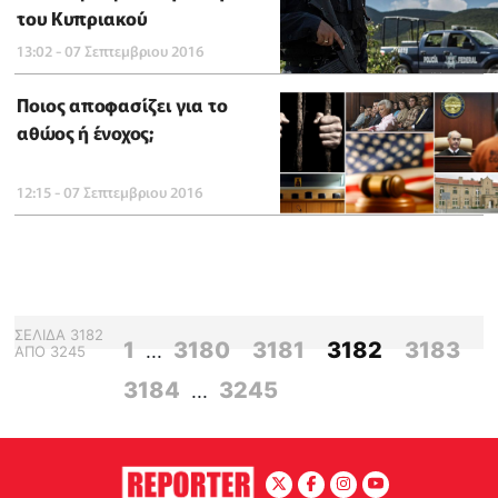
του Κυπριακού
13:02 - 07 Σεπτεμβριου 2016
Ποιος αποφασίζει για το
αθώος ή ένοχος;
12:15 - 07 Σεπτεμβριου 2016
ΣΕΛΙΔΑ
3182
1
3180
3181
3182
3183
...
ΑΠΟ
3245
3184
3245
...