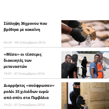
Σύλληψη 36χρονου που
βρέθηκε με κοκαΐνη
06:34 - 08 Σεπτεμβριου 2016
«Μέσα» οι τέσσερις
διακινητές των
μεταναστών
19:57 - 07 Σεπτεμβριου 2016
Διαρρήκτες «σούφρωσαν»
ρολόι 35 χιλιάδων ευρώ
από σπίτι στα Περβόλια
19:22 - 07 Σεπτεμβριου 2016