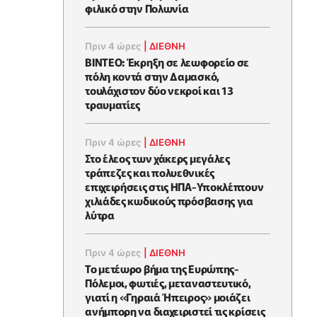
φιλικό στην Πολωνία
Πριν 4 ώρες
|
ΔΙΕΘΝΗ
ΒΙΝΤΕΟ: Έκρηξη σε λεωφορείο σε
πόλη κοντά στην Δαμασκό,
τουλάχιστον δύο νεκροί και 13
τραυματίες
Πριν 4 ώρες
|
ΔΙΕΘΝΗ
Στο έλεος των χάκερς μεγάλες
τράπεζες και πολυεθνικές
επιχειρήσεις στις ΗΠΑ-Υποκλέπτουν
χιλιάδες κωδικούς πρόσβασης για
λύτρα
Πριν 4 ώρες
|
ΔΙΕΘΝΗ
Το μετέωρο βήμα της Ευρώπης-
Πόλεμοι, φωτιές, μεταναστευτικό,
γιατί η «Γηραιά Ήπειρος» μοιάζει
ανήμπορη να διαχειριστεί τις κρίσεις