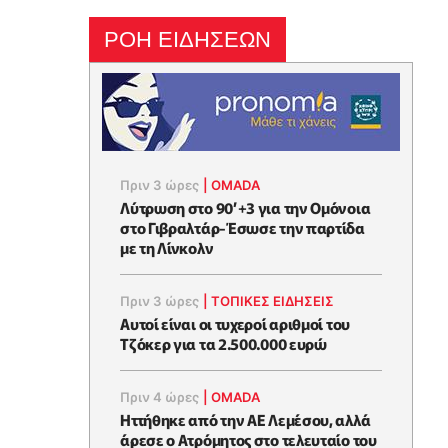
ΡΟΗ ΕΙΔΗΣΕΩΝ
Πριν 3 ώρες
|
OMADA
Λύτρωση στο 90’+3 για την Ομόνοια
στο Γιβραλτάρ-Έσωσε την παρτίδα
με τη Λίνκολν
Πριν 3 ώρες
|
ΤΟΠΙΚΕΣ ΕΙΔΗΣΕΙΣ
Αυτοί είναι οι τυχεροί αριθμοί του
Τζόκερ για τα 2.500.000 ευρώ
Πριν 4 ώρες
|
OMADA
Ηττήθηκε από την ΑΕ Λεμέσου, αλλά
άρεσε ο Ατρόμητος στο τελευταίο του