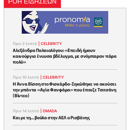
ΡΟΗ ΕΙΔΗΣΕΩΝ
Πριν 2 λεπτά
|
CELEBRITY
Αλεξάνδρα Παλαιολόγου: «Επειδή ήμουν
καινούργια ένιωσα βδέλυγμα, με σνόμπαραν πάρα
πολύ»
Πριν 10 λεπτά
|
CELEBRITY
Η Άννα Βίσση στο Φισκάρδο-Σηκώθηκε να ακούσει
την μπάντα «Αγία Φανφάρα» που έπαιζε Τσιτσάνη
(Βίντεο)
Πριν 14 λεπτά
|
OMADA
Και με τη... βούλα στην ΑΕΛ ο Ρισβάνης