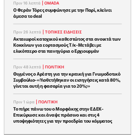
Πριν 16 λεπτά
|
OMADA
Ο Φεράν Τόρες συμφώνησε με την Παρί, κλείνει
άμεσα το deal
Πριν 26 λεπτά
|
ΤΟΠΙΚΕΣ ΕΙΔΗΣΕΙΣ
Ακταιωροί κατοχικού καθεστώτος στα ανοικτά των
Κοκκίνων για εορτασμούς Τ/κ-Μετάβει με
ελικόπτερο στα πανηγύρια ο Ερχιουρμάν
Πριν 48 λεπτά
|
ΠΟΛΙΤΙΚΗ
Θιγμένος ο Αρέστη για την κριτική για Γνωμοδοτικό
Συμβούλιο-«Υιοθετήθηκαν οι εισηγήσεις κατά 80%,
γίνεται αυτή η φασαρία για το 20%;»
Πριν 1 ώρα
|
ΠΟΛΙΤΙΚΗ
Το πήρε πάνω του ο Μορφάκης στην ΕΔΕΚ-
Επικύρωσε και άναψε πράσινο και στις 4
υποψηφιότητες για την προεδρία του κόμματος