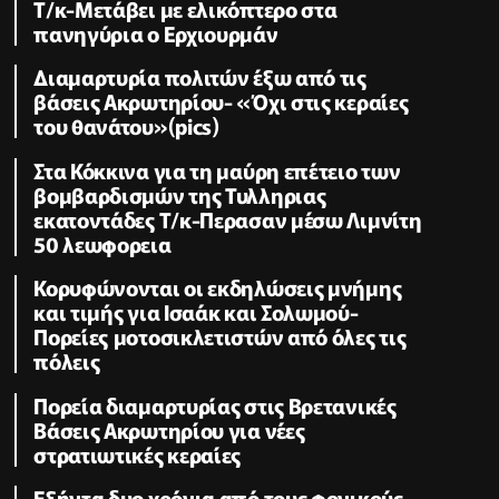
Τ/κ-Μετάβει με ελικόπτερο στα
πανηγύρια ο Ερχιουρμάν
Διαμαρτυρία πολιτών έξω από τις
βάσεις Ακρωτηρίου- «Όχι στις κεραίες
του θανάτου»(pics)
Στα Κόκκινα για τη μαύρη επέτειο των
βομβαρδισμών της Τυλληριας
εκατοντάδες Τ/κ-Περασαν μέσω Λιμνίτη
50 λεωφορεια
Κορυφώνονται οι εκδηλώσεις μνήμης
και τιμής για Ισαάκ και Σολωμού-
Πορείες μοτοσικλετιστών από όλες τις
πόλεις
Πορεία διαμαρτυρίας στις Βρετανικές
Βάσεις Ακρωτηρίου για νέες
στρατιωτικές κεραίες
Εξήντα δυο χρόνια από τους φονικούς