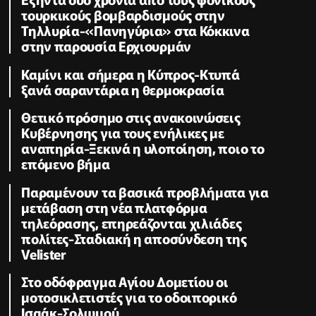
τουρκικούς βομβαρδισμούς στην
Τηλλυρία-«Πανηγύρια» στα Κόκκινα
στην παρουσία Ερχιουρμάν
Καμίνι και σήμερα η Κύπρος-Κτυπά
ξανά σαραντάρια η θερμοκρασία
Θετικό πρόσημο στις ανακοινώσεις
Κυβέρνησης για τους ενήλικες με
αναπηρία-Ξεκινά η υλοποίηση, ποιο το
επόμενο βήμα
Παραμένουν τα βασικά προβλήματα για
μετάβαση στη νέα πλατφόρμα
τηλεόρασης, επηρεάζονται χιλιάδες
πολίτες-Σταδιακή η αποσύνδεση της
Velister
Στο οδόφραγμα Αγίου Δομετίου οι
μοτοσικλετιστές για το οδοιπορικό
Ισαάκ-Σολωμού