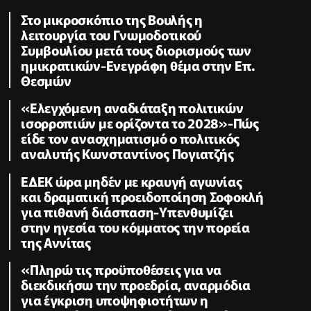
Στο μικροσκόπιο της Βουλής η
λειτουργία του Γνωμοδοτικού
Συμβουλίου μετά τους διορισμούς των
ημικρατικών-Ενεγράφη θέμα στην Επ.
Θεσμών
«Ελεγχόμενη αναδιάταξη πολιτικών
ισορροπιών με ορίζοντα το 2028»-Πώς
είδε τον ανασχηματισμό ο πολιτικός
αναλυτής Κωνσταντίνος Πογιατζής
ΕΔΕΚ ώρα μηδέν με κραυγή αγωνίας
και δραματική προειδοποίηση Σοφοκλή
για πιθανή διάσπαση-Υπενθυμίζει
στην ηγεσία του κόμματος την πορεία
της Αννίτας
«Πληρώ τις προϋποθέσεις για να
διεκδικήσω την προεδρία, αναρμόδια
για έγκριση υποψηφιοτήτων η