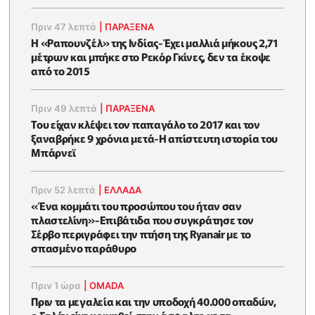
Πριν 47 λεπτά
|
ΠΑΡΑΞΕΝΑ
Η «Ραπουνζέλ» της Ινδίας-Έχει μαλλιά μήκους 2,71
μέτρων και μπήκε στο Ρεκόρ Γκίνες, δεν τα έκοψε
από το 2015
Πριν 49 λεπτά
|
ΠΑΡΑΞΕΝΑ
Του είχαν κλέψει τον παπαγάλο το 2017 και τον
ξαναβρήκε 9 χρόνια μετά-Η απίστευτη ιστορία του
Μπάρνεϊ
Πριν 52 λεπτά
|
ΕΛΛΑΔΑ
«Ένα κομμάτι του προσώπου του ήταν σαν
πλαστελίνη»-Επιβάτιδα που συγκράτησε τον
Σέρβο περιγράφει την πτήση της Ryanair με το
σπασμένο παράθυρο
Πριν 1 ώρα
|
OMADA
Πριν τα μεγαλεία και την υποδοχή 40.000 οπαδών,
ο Σαλάχ είχε κοιμηθεί στην άσφαλτο με τα