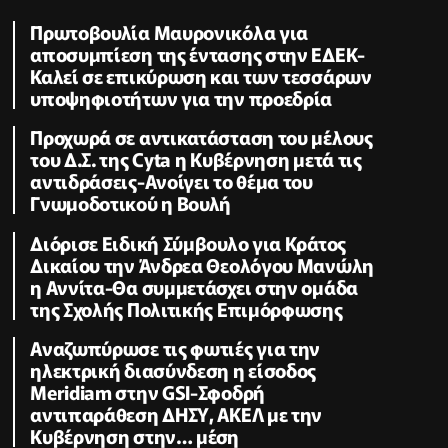
Πρωτοβουλία Μαυρονικόλα για
αποσυμπίεση της έντασης στην ΕΔΕΚ-
Καλεί σε επικύρωση και των τεσσάρων
υποψηφιοτήτων για την προεδρία
Προχωρά σε αντικατάσταση του μέλους
του Δ.Σ. της Cyta η Κυβέρνηση μετά τις
αντιδράσεις-Ανοίγει το θέμα του
Γνωμοδοτικού η Βουλή
Διόρισε Ειδική Σύμβουλο για Κράτος
Δικαίου την Άνδρεα Θεολόγου Μανώλη
η Αννίτα-Θα συμμετάσχει στην ομάδα
της Σχολής Πολιτικής Επιμόρφωσης
Αναζωπύρωσε τις φωτιές για την
ηλεκτρική διασύνδεση η είσοδος
Meridiam στην GSI-Σφοδρή
αντιπαράθεση ΔΗΣΥ, ΑΚΕΛ με την
Κυβέρνηση στην… μέση