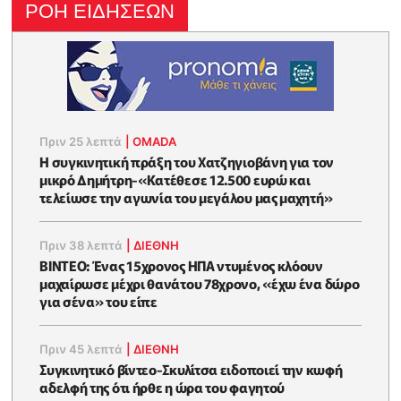
ΡΟΗ ΕΙΔΗΣΕΩΝ
Πριν 25 λεπτά
|
OMADA
Η συγκινητική πράξη του Χατζηγιοβάνη για τον
μικρό Δημήτρη-«Κατέθεσε 12.500 ευρώ και
τελείωσε την αγωνία του μεγάλου μας μαχητή»
Πριν 38 λεπτά
|
ΔΙΕΘΝΗ
ΒΙΝΤΕΟ: Ένας 15χρονος ΗΠΑ ντυμένος κλόουν
μαχαίρωσε μέχρι θανάτου 78χρονο, «έχω ένα δώρο
για σένα» του είπε
Πριν 45 λεπτά
|
ΔΙΕΘΝΗ
Συγκινητικό βίντεο-Σκυλίτσα ειδοποιεί την κωφή
αδελφή της ότι ήρθε η ώρα του φαγητού