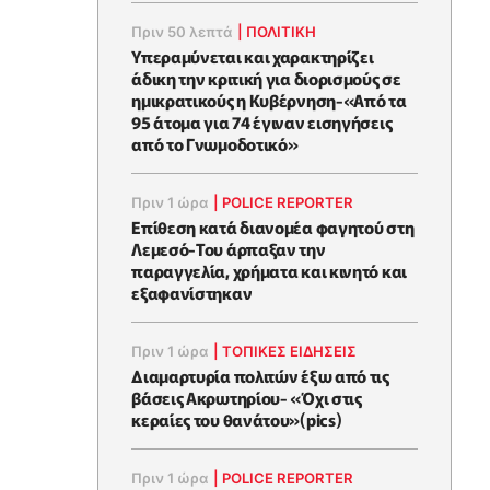
Πριν 50 λεπτά
|
ΠΟΛΙΤΙΚΗ
Υπεραμύνεται και χαρακτηρίζει
άδικη την κριτική για διορισμούς σε
ημικρατικούς η Κυβέρνηση-«Από τα
95 άτομα για 74 έγιναν εισηγήσεις
από το Γνωμοδοτικό»
Πριν 1 ώρα
|
POLICE REPORTER
Επίθεση κατά διανομέα φαγητού στη
Λεμεσό-Του άρπαξαν την
παραγγελία, χρήματα και κινητό και
εξαφανίστηκαν
Πριν 1 ώρα
|
ΤΟΠΙΚΕΣ ΕΙΔΗΣΕΙΣ
Διαμαρτυρία πολιτών έξω από τις
βάσεις Ακρωτηρίου- «Όχι στις
κεραίες του θανάτου»(pics)
Πριν 1 ώρα
|
POLICE REPORTER