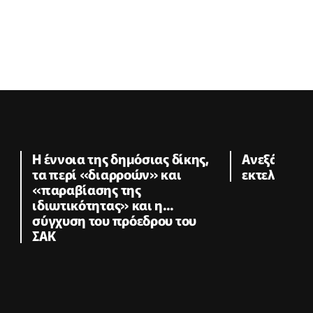
Η έννοια της δημόσιας δίκης,
Ανεξάρτητο 
τα περί «διαρροών» και
εκτελεστικ
«παραβίασης της
ιδιωτικότητας» και η...
σύγχυση του πρόεδρου του
ΣΑΚ