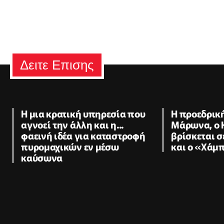
Δειτε Επισης
Η μια κρατική υπηρεσία που
Η προεδρικ
αγνοεί την άλλη και η...
Μάρωνα, ο 
φαεινή ιδέα για καταστροφή
βρίσκεται σ
πυρομαχικών εν μέσω
και ο «Χάμ
καύσωνα