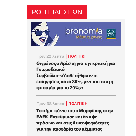
ΡΟΗ ΕΙΔΗΣΕΩΝ
Πριν 22 λεπτά
|
ΠΟΛΙΤΙΚΗ
Θιγμένος ο Αρέστη για την κριτική για
Γνωμοδοτικό
Συμβούλιο-«Υιοθετήθηκαν οι
εισηγήσεις κατά 80%, γίνεται αυτή η
φασαρία για το 20%;»
Πριν 38 λεπτά
|
ΠΟΛΙΤΙΚΗ
Το πήρε πάνω του ο Μορφάκης στην
ΕΔΕΚ-Επικύρωσε και άναψε
πράσινο και στις 4 υποψηφιότητες
για την προεδρία του κόμματος