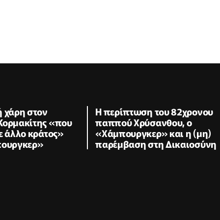
ή χάρη στον
Η περίπτωση του 82χρονου
Κορμακίτης «που
παππού Χρύσανθου, ο
ε άλλο κράτος»
«Χάμπουργκερ» και η (μη)
πουργκερ»
παρέμβαση στη Δικαιοσύνη