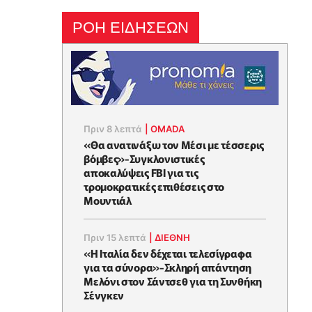
ΡΟΗ ΕΙΔΗΣΕΩΝ
Πριν 8 λεπτά
|
OMADA
«Θα ανατινάξω τον Μέσι με τέσσερις
βόμβες»-Συγκλονιστικές
αποκαλύψεις FBI για τις
τρομοκρατικές επιθέσεις στο
Μουντιάλ
Πριν 15 λεπτά
|
ΔΙΕΘΝΗ
«Η Ιταλία δεν δέχεται τελεσίγραφα
για τα σύνορα»-Σκληρή απάντηση
Μελόνι στον Σάντσεθ για τη Συνθήκη
Σένγκεν