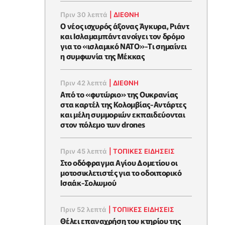
Πριν 30 λεπτά
|
ΔΙΕΘΝΗ
O νέος ισχυρός άξονας Άγκυρα, Ριάντ
και Ισλαμαμπάντ ανοίγει τον δρόμο
για το «ισλαμικό ΝΑΤΟ»-Tι σημαίνει
η συμφωνία της Μέκκας
Πριν 42 λεπτά
|
ΔΙΕΘΝΗ
Από το «φυτώριο» της Ουκρανίας
στα καρτέλ της Κολομβίας-Αντάρτες
και μέλη συμμοριών εκπαιδεύονται
στον πόλεμο των drones
Πριν 45 λεπτά
|
ΤΟΠΙΚΕΣ ΕΙΔΗΣΕΙΣ
Στο οδόφραγμα Αγίου Δομετίου οι
μοτοσικλετιστές για το οδοιπορικό
Ισαάκ-Σολωμού
Πριν 52 λεπτά
|
ΤΟΠΙΚΕΣ ΕΙΔΗΣΕΙΣ
Θέλει επαναχρήση του κτηρίου της