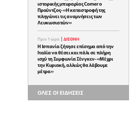
ιστορικής μπυραρίας Corner ο
Προύντζος-«Η καταστροφή της
πληγώνει τις αναμνήσεις των
Λευκωσιατών»
Πριν 1 ώρα
|
ΔΙΕΘΝΗ
Η Ισπανία ζήτησε επίσημα από την
Ιταλία να θέσει και πάλι σε πλήρη
ισχύ τη Συμφωνία Σένγκεν-«Μέχρι
την Κυριακή, αλλιώς θα λάβουμε
μέτρα»
ΟΛΕΣ ΟΙ ΕΙΔΗΣΕΙΣ