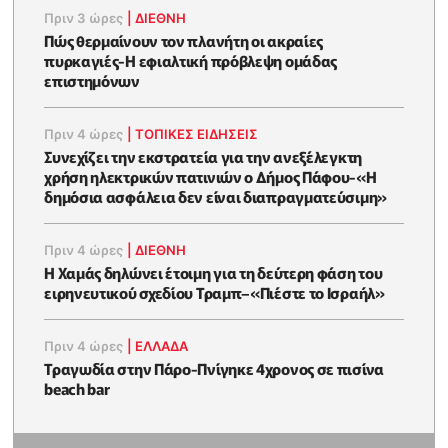
Πριν 3 ώρες
|
ΔΙΕΘΝΗ
Πώς θερμαίνουν τον πλανήτη οι ακραίες
πυρκαγιές-Η εφιαλτική πρόβλεψη ομάδας
επιστημόνων
Πριν 4 ώρες
|
ΤΟΠΙΚΕΣ ΕΙΔΗΣΕΙΣ
Συνεχίζει την εκστρατεία για την ανεξέλεγκτη
χρήση ηλεκτρικών πατινιών ο Δήμος Πάφου-«Η
δημόσια ασφάλεια δεν είναι διαπραγματεύσιμη»
Πριν 4 ώρες
|
ΔΙΕΘΝΗ
Η Χαμάς δηλώνει έτοιμη για τη δεύτερη φάση του
ειρηνευτικού σχεδίου Τραμπ–«Πιέστε το Ισραήλ»
Πριν 4 ώρες
|
ΕΛΛΑΔΑ
Τραγωδία στην Πάρο-Πνίγηκε 4χρονος σε πισίνα
beach bar