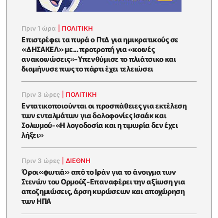
Πριν 1 ώρα
|
ΠΟΛΙΤΙΚΗ
Επιστρέφει τα πυρά ο ΠτΔ για ημικρατικούς σε
«ΔΗΣΑΚΕΛ» με... προτροπή για «κοινές
ανακοινώσεις»-Υπενθύμισε το πλιάτσικο και
διαμήνυσε πως το πάρτι έχει τελειώσει
Πριν 3 ώρες
|
ΠΟΛΙΤΙΚΗ
Εντατικοποιούνται οι προσπάθειες για εκτέλεση
των ενταλμάτων για δολοφονίες Ισαάκ και
Σολωμού-«Η λογοδοσία και η τιμωρία δεν έχει
λήξει»
Πριν 3 ώρες
|
ΔΙΕΘΝΗ
Όροι«φωτιά» από το Ιράν για το άνοιγμα των
Στενών του Ορμούζ-Επαναφέρει την αξίωση για
αποζημιώσεις, άρση κυρώσεων και αποχώρηση
των ΗΠΑ