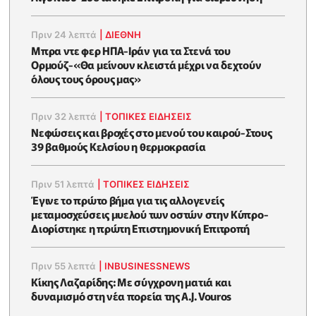
Πριν 24 λεπτά
|
ΔΙΕΘΝΗ
Μπρα ντε φερ ΗΠΑ-Ιράν για τα Στενά του
Ορμούζ-«Θα μείνουν κλειστά μέχρι να δεχτούν
όλους τους όρους μας»
Πριν 32 λεπτά
|
ΤΟΠΙΚΕΣ ΕΙΔΗΣΕΙΣ
Νεφώσεις και βροχές στο μενού του καιρού-Στους
39 βαθμούς Κελσίου η θερμοκρασία
Πριν 51 λεπτά
|
ΤΟΠΙΚΕΣ ΕΙΔΗΣΕΙΣ
Έγινε το πρώτο βήμα για τις αλλογενείς
μεταμοσχεύσεις μυελού των οστών στην Κύπρο-
Διορίστηκε η πρώτη Επιστημονική Επιτροπή
Πριν 55 λεπτά
|
INBUSINESSNEWS
Κίκης Λαζαρίδης: Με σύγχρονη ματιά και
δυναμισμό στη νέα πορεία της A.J. Vouros