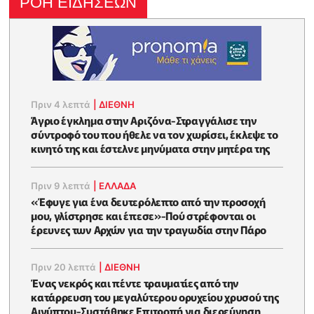
ΡΟΗ ΕΙΔΗΣΕΩΝ
Πριν 4 λεπτά
|
ΔΙΕΘΝΗ
Άγριο έγκλημα στην Αριζόνα-Στραγγάλισε την
σύντροφό του που ήθελε να τον χωρίσει, έκλεψε το
κινητό της και έστελνε μηνύματα στην μητέρα της
Πριν 9 λεπτά
|
ΕΛΛΑΔΑ
«Έφυγε για ένα δευτερόλεπτο από την προσοχή
μου, γλίστρησε και έπεσε»-Πού στρέφονται οι
έρευνες των Αρχών για την τραγωδία στην Πάρο
Πριν 20 λεπτά
|
ΔΙΕΘΝΗ
Ένας νεκρός και πέντε τραυματίες από την
κατάρρευση του μεγαλύτερου ορυχείου χρυσού της
Αιγύπτου-Συστάθηκε Επιτροπή για διερεύνηση