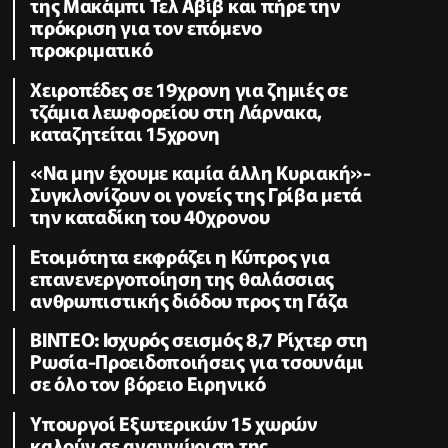
της Μακάμπι Τελ Αβίβ και πήρε την
πρόκριση για τον επόμενο
προκριματικό
Χειροπέδες σε 19χρονη για ζημιές σε
τζάμια λεωφορείου στη Λάρνακα,
καταζητείται 15χρονη
«Να μην έχουμε καμία άλλη Κυριακή»-
Συγκλονίζουν οι γονείς της Γρίβα μετά
την καταδίκη του 40χρονου
Ετοιμότητα εκφράζει η Κύπρος για
επανενεργοποίηση της θαλάσσιας
ανθρωπιστικής διόδου προς τη Γάζα
ΒΙΝΤΕΟ: Ισχυρός σεισμός 8,7 Ρίχτερ στη
Ρωσία-Προειδοποιήσεις για τσουνάμι
σε όλο τον βόρειο Ειρηνικό
Υπουργοί Εξωτερικών 15 χωρών
καλούν σε αναγνώριση της