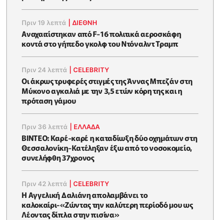
Πριν 19 λεπτά
|
ΔΙΕΘΝΗ
Αναχαιτίστηκαν από F-16 πολιτικά αεροσκάφη
κοντά στο γήπεδο γκολφ του Ντόναλντ Τραμπ
Πριν 24 λεπτά
|
CELEBRITY
Οι άκρως τρυφερές στιγμές της Άννας Μπεζάν στη
Μύκονο αγκαλιά με την 3,5 ετών κόρη της και η
πρόταση γάμου
Πριν 36 λεπτά
|
ΕΛΛΑΔΑ
ΒΙΝΤΕΟ: Καρέ-καρέ η καταδίωξη δύο οχημάτων στη
Θεσσαλονίκη-Κατέληξαν έξω από το νοσοκομείο,
συνελήφθη 37χρονος
Πριν 42 λεπτά
|
CELEBRITY
Η Αγγελική Δαλιάνη απολαμβάνει το
καλοκαίρι-«Ζώντας την καλύτερη περίοδό μου ως
Λέοντας δίπλα στην πισίνα»