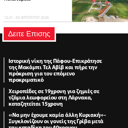
12:21 - 05 ΑΥΓΟΥΣΤΟΥ 2026
Δειτε Επισης
Ιστορική νίκη της Πάφου-Επικράτησε
της Μακάμπι Τελ Αβίβ και πήρε την
πρόκριση για τον επόμενο
προκριματικό
Χειροπέδες σε 19χρονη για ζημιές σε
τζάμια λεωφορείου στη Λάρνακα,
καταζητείται 15χρονη
«Να μην έχουμε καμία άλλη Κυριακή»-
Συγκλονίζουν οι γονείς της Γρίβα μετά
την καταδίκη του 40χρονου