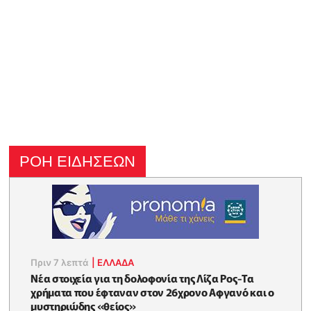
ΡΟΗ ΕΙΔΗΣΕΩΝ
Πριν 7 λεπτά
|
ΕΛΛΑΔΑ
Νέα στοιχεία για τη δολοφονία της Λίζα Ρος-Τα
χρήματα που έφταναν στον 26χρονο Αφγανό και ο
μυστηριώδης «θείος»