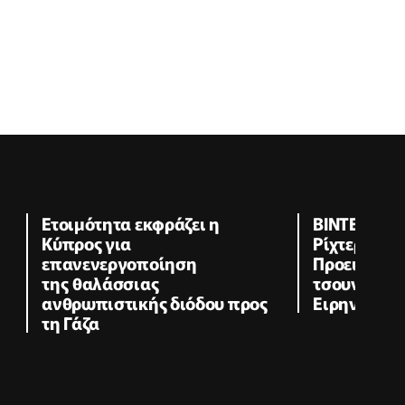
Ετοιμότητα εκφράζει η
ΒΙΝΤΕΟ: Ισχ
Κύπρος για
Ρίχτερ στη
επανενεργοποίηση
Προειδοποι
της θαλάσσιας
τσουνάμι σε
ανθρωπιστικής διόδου προς
Ειρηνικό
τη Γάζα