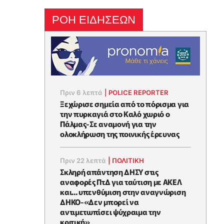
ΡΟΗ ΕΙΔΗΣΕΩΝ
Πριν 6 λεπτά
|
POLICE REPORTER
Ξεχώρισε σημεία από το πόρισμα για
την πυρκαγιά στο Καλό χωριό ο
Πάλμας-Σε αναμονή για την
ολοκλήρωση της ποινικής έρευνας
Πριν 22 λεπτά
|
ΠΟΛΙΤΙΚΗ
Σκληρή απάντηση ΔΗΣΥ στις
αναφορές ΠτΔ για ταύτιση με ΑΚΕΛ
και... υπενθύμιση στην αναγνώριση
ΔΗΚΟ-«Δεν μπορεί να
αντιμετωπίσει ψύχραιμα την
κριτική»