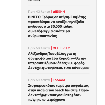
Πριν 43 λεπτά
|
ΔΙΕΘΝΗ
ΒΙΝΤΕΟ: Τρόμος σε πτήση-Επιβάτης
προσπάθησε να ανοίξει την έξοδο
κινδύνου στα 30.000 πόδια,
συνελήφθη για απόπειρα
ανθρωποκτονίας
Πριν 50 λεπτά
|
CELEBRITY
Αλέξανδρος Τσουβέλας για τη
σύντροφό του Εύα Καρύδη-«Θα την
υπερασπιζόμουν άλλες 500 φορές.
Δεν έχει φωτογένεια, τι να κάνουμε;»
Πριν 59 λεπτά
|
ΕΛΛΑΔΑ
Στο μικροσκόπιο τα μέτρα ασφαλείας
στην πισίνα του beach bar στην Πάρο-
Δεν υπήρχε ναυαγοσώστης όταν
πνίγηκε το τετράχρονο