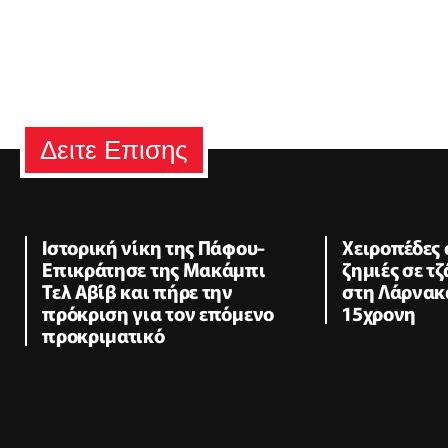
Δειτε Επισης
Ιστορική νίκη της Πάφου-
Χειροπέδες 
Επικράτησε της Μακάμπι
ζημιές σε τ
Τελ Αβίβ και πήρε την
στη Λάρνακα
πρόκριση για τον επόμενο
15χρονη
προκριματικό