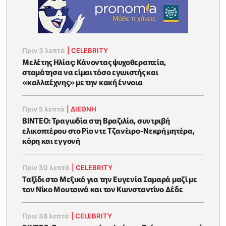
Πριν 3 λεπτά
|
CELEBRITY
Μελέτης Ηλίας: Κάνοντας ψυχοθεραπεία,
σταμάτησα να είμαι τόσο εγωιστής και
«καλλιτέχνης» με την κακή έννοια
Πριν 5 λεπτά
|
ΔΙΕΘΝΗ
ΒΙΝΤΕΟ: Τραγωδία στη Βραζιλία, συντριβή
ελικοπτέρου στο Ρίο ντε Τζανέιρο-Νεκρή μητέρα,
κόρη και εγγονή
Πριν 30 λεπτά
|
CELEBRITY
Ταξίδι στο Μεξικό για την Ευγενία Σαμαρά μαζί με
τον Νίκο Μουτσινά και τον Κωνσταντίνο Δέδε
Πριν 38 λεπτά
|
CELEBRITY