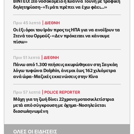
ΒΙΝΤΕΟ: Στο νοσοκομείο η Ιωάννα Τούνη με τροφική
δηλητηρίαση-«Τι μάτι πρέπει να έχω φάει...»
Πριν 45 λεπτά
|
ΔΙΕΘΝΗ
Οι έξι όροι του Ιράν προς τις ΗΠΑ για να ανοίξουν τα
Στενά του Ορμούζ-«Δεν πρόκειται να κάνουμε
πίσω»
Πριν 51 λεπτά
|
ΔΙΕΘΝΗ
Πάνω από 1.300 πτήσεις ακυρώθηκαν στη Σαγκάη
λόγω τυφώνα Dolphin, άνεμοι έως 162 χιλιόμετρα
ανά ώρα-Μαζικές εκκενώσεις στην Κίνα
Πριν 57 λεπτά
|
POLICE REPORTER
Μάχη για τη ζωή δίνει 22χρονη μοτοσικλετίστρια
μετά από σύγκρουση με όχημα-Νοσηλεύεται
διασωληνωμένη
ΟΛΕΣ ΟΙ ΕΙΔΗΣΕΙΣ