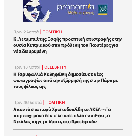
Πριν 2 λεπτά
|
ΠΟΛΙΤΙΚΗ
K. Λετυμπιώτης: Σαφής προοπτική επιστροφής στην
ουσία Κυπριακού από πρόθεση του Γκουτέρες για
νέα διευρυμένη
Πριν 18 λεπτά
|
CELEBRITY
Η Γαρυφαλλιά Καληφώνη δημοσίευσε νέες
φωτογραφίες από την εξόρμησή της στην Πάρο με
τους φίλους της
Πριν 46 λεπτά
|
ΠΟΛΙΤΙΚΗ
Απαντά στα πυρά Χριστοδουλίδη το ΑΚΕΛ-«Το
πάρτι όχι μόνο δεν τελείωσε αλλά εντάθηκε, ο
Νικόλας πήγε με λίστες στο Προεδρικό»