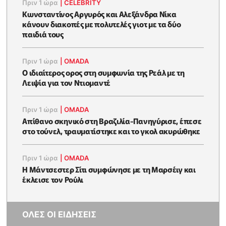
Πριν 1 ώρα
|
CELEBRITY
Κωνσταντίνος Αργυρός και Αλεξάνδρα Νίκα
κάνουν διακοπές με πολυτελές γιοτ με τα δύο
παιδιά τους
Πριν 1 ώρα
|
OMADA
Ο ιδιαίτερος ορος στη συμφωνία της Ρεάλ με τη
Λειψία για τον Ντιομαντέ
Πριν 1 ώρα
|
OMADA
Απίθανο σκηνικό στη Βραζιλία-Πανηγύρισε, έπεσε
στο τούνελ, τραυματίστηκε και το γκολ ακυρώθηκε
Πριν 1 ώρα
|
OMADA
Η Μάντσεστερ Σίτι συμφώνησε με τη Μαρσέιγ και
έκλεισε τον Ρούλι
ΟΛΕΣ ΟΙ ΕΙΔΗΣΕΙΣ