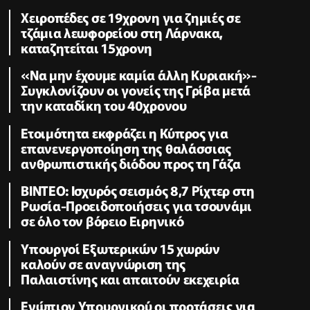
Χειροπέδες σε 19χρονη για ζημιές σε
τζάμια λεωφορείου στη Λάρνακα,
καταζητείται 15χρονη
«Να μην έχουμε καμία άλλη Κυριακή»-
Συγκλονίζουν οι γονείς της Γρίβα μετά
την καταδίκη του 40χρονου
Ετοιμότητα εκφράζει η Κύπρος για
επανενεργοποίηση της θαλάσσιας
ανθρωπιστικής διόδου προς τη Γάζα
ΒΙΝΤΕΟ: Ισχυρός σεισμός 8,7 Ρίχτερ στη
Ρωσία-Προειδοποιήσεις για τσουνάμι
σε όλο τον βόρειο Ειρηνικό
Υπουργοί Εξωτερικών 15 χωρών
καλούν σε αναγνώριση της
Παλαιστίνης και απαιτούν εκεχειρία
Ενώπιον Υπουργικού οι προτάσεις για