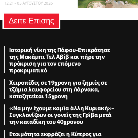
12:21 - 05 ΑΥΓΟΥΣΤΟΥ 2026
Δειτε Επισης
Ιστορική νίκη της Πάφου-Επικράτησε
της Μακάμπι Τελ Αβίβ και πήρε την
πρόκριση για τον επόμενο
προκριματικό
Χειροπέδες σε 19χρονη για ζημιές σε
τζάμια λεωφορείου στη Λάρνακα,
καταζητείται 15χρονη
«Να μην έχουμε καμία άλλη Κυριακή»-
Συγκλονίζουν οι γονείς της Γρίβα μετά
την καταδίκη του 40χρονου
Ετοιμότητα εκφράζει η Κύπρος για