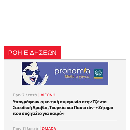
ΡΟΗ ΕΙΔΗΣΕΩΝ
Πριν 7 λεπτά
|
ΔΙΕΘΝΗ
Υπογράφουν αμυντική συμφωνία στην Τζέντα
Σαουδική Αραβία, Τουρκία και Πακιστάν-«Ζήτημα
που συζητείτο για καιρό»
Πριν 11 λεπτά
|
OMADA