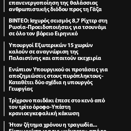
επανενεργοποίηση της θαλάσσιας
ανθρωπιστικής διόδου προς τη Γάζα
ΒΙΝΤΕΟ: Ισχυρός σεισμός 8,7 Ρίχτερ στη
Ρωσία-Προειδοποιήσεις για τσουνάμι
σε όλο τον βόρειο Ειρηνικό
Υπουργοί Εξωτερικών 15 χωρών
καλούν σε αναγνώριση της
Παλαιστίνης και απαιτούν εκεχειρία
Ενώπιον Υπουργικού οι προτάσεις για
αποζημιώσεις στους πυρόπληκτους-
Καταθέτει δύο σχέδια η υπουργός
Γεωργίας
Τρίχρονο παιδάκι έπεσε στο κενό από
τον τρίτο όροφο-Υπέστη
κρανιοεγκεφαλική κάκωση
Ήταν ζήτημα χρόνου η τραγωδία...
Είχαν γνώση για τις «κόντρες» από το