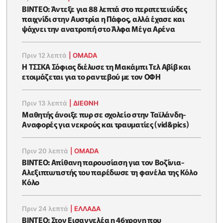
ΒΙΝΤΕΟ: Άντεξε για 88 λεπτά στο περιπετειώδες
παιχνίδι στην Αυστρία η Πάφος, αλλά έχασε και
ψάχνει την ανατροπή στο Άλφα Μέγα Αρένα
Πριν 12 λεπτά
|
OMADA
Η ΤΣΣΚΑ Σόφιας διέλυσε τη Μακάμπι Τελ Αβίβ και
ετοιμάζεται για το ραντεβού με τον ΟΦΗ
Πριν 13 λεπτά
|
ΔΙΕΘΝΗ
Μαθητής άνοιξε πυρ σε σχολείο στην Ταϊλάνδη-
Αναφορές για νεκρούς και τραυματίες (vid&pics)
Πριν 20 λεπτά
|
OMADA
ΒΙΝΤΕΟ: Απίθανη παρουσίαση για τον Βοζίνια-
Αλεξιπτωτιστής του παρέδωσε τη φανέλα της Κόλο
Κόλο
Πριν 24 λεπτά
|
ΕΛΛΑΔΑ
ΒΙΝΤΕΟ: Στον Eισαγγελέα η 46χρονη που