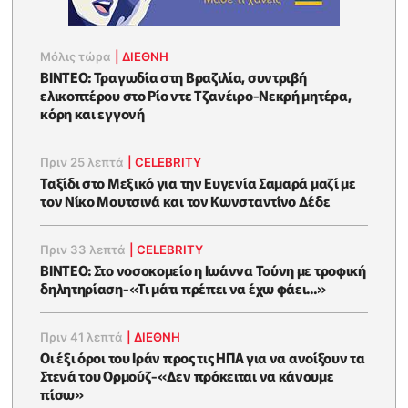
Μόλις τώρα
|
ΔΙΕΘΝΗ
ΒΙΝΤΕΟ: Τραγωδία στη Βραζιλία, συντριβή
ελικοπτέρου στο Ρίο ντε Τζανέιρο-Νεκρή μητέρα,
κόρη και εγγονή
Πριν 25 λεπτά
|
CELEBRITY
Ταξίδι στο Μεξικό για την Ευγενία Σαμαρά μαζί με
τον Νίκο Μουτσινά και τον Κωνσταντίνο Δέδε
Πριν 33 λεπτά
|
CELEBRITY
ΒΙΝΤΕΟ: Στο νοσοκομείο η Ιωάννα Τούνη με τροφική
δηλητηρίαση-«Τι μάτι πρέπει να έχω φάει...»
Πριν 41 λεπτά
|
ΔΙΕΘΝΗ
Οι έξι όροι του Ιράν προς τις ΗΠΑ για να ανοίξουν τα
Στενά του Ορμούζ-«Δεν πρόκειται να κάνουμε
πίσω»