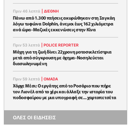
Πριν 46 λεπτά
|
ΔΙΕΘΝΗ
Πάνω από 1.300 πτήσεις ακυρώθηκαν στη Σαγκάη
λόγω τυφώνα Dolphin, άνεμοι έως 162 χιλιόμετρα
ανά ώρα-Μαζικές εκκενώσεις στην Κίνα
Πριν 53 λεπτά
|
POLICE REPORTER
Μάχη για τη ζωή δίνει 22χρονη μοτοσικλετίστρια
μετά από σύγκρουση με όχημα-Νοσηλεύεται
διασωληνωμένη
Πριν 59 λεπτά
|
OMADA
Χόρχε Μέσι: Ο εργάτης από το Ροσάριο που πήρε
τον Λιονέλ από το χέρι και άλλαξε την ιστορία του
ποδοσφαίρου με μια υπογραφή σε... χαρτοπετσέτα
ΟΛΕΣ ΟΙ ΕΙΔΗΣΕΙΣ