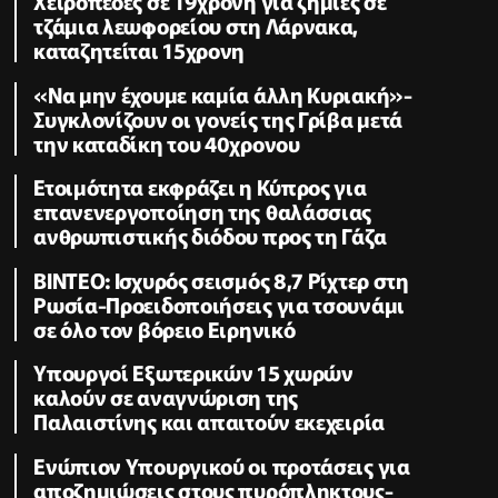
Χειροπέδες σε 19χρονη για ζημιές σε
τζάμια λεωφορείου στη Λάρνακα,
καταζητείται 15χρονη
«Να μην έχουμε καμία άλλη Κυριακή»-
Συγκλονίζουν οι γονείς της Γρίβα μετά
την καταδίκη του 40χρονου
Ετοιμότητα εκφράζει η Κύπρος για
επανενεργοποίηση της θαλάσσιας
ανθρωπιστικής διόδου προς τη Γάζα
ΒΙΝΤΕΟ: Ισχυρός σεισμός 8,7 Ρίχτερ στη
Ρωσία-Προειδοποιήσεις για τσουνάμι
σε όλο τον βόρειο Ειρηνικό
Υπουργοί Εξωτερικών 15 χωρών
καλούν σε αναγνώριση της
Παλαιστίνης και απαιτούν εκεχειρία
Ενώπιον Υπουργικού οι προτάσεις για
αποζημιώσεις στους πυρόπληκτους-