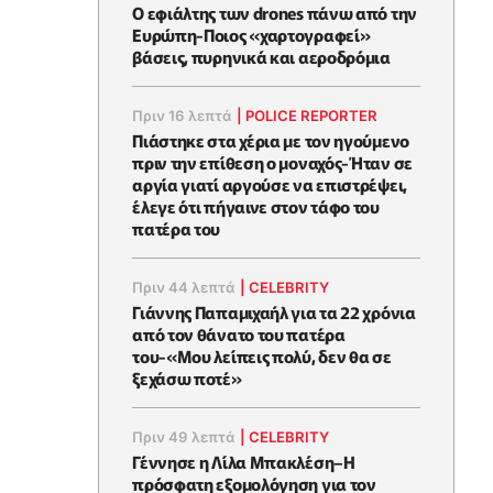
Ο εφιάλτης των drones πάνω από την
Ευρώπη-Ποιος «χαρτογραφεί»
βάσεις, πυρηνικά και αεροδρόμια
Πριν 16 λεπτά
|
POLICE REPORTER
Πιάστηκε στα χέρια με τον ηγούμενο
πριν την επίθεση ο μοναχός-Ήταν σε
αργία γιατί αργούσε να επιστρέψει,
έλεγε ότι πήγαινε στον τάφο του
πατέρα του
Πριν 44 λεπτά
|
CELEBRITY
Γιάννης Παπαμιχαήλ για τα 22 χρόνια
από τον θάνατο του πατέρα
του-«Μου λείπεις πολύ, δεν θα σε
ξεχάσω ποτέ»
Πριν 49 λεπτά
|
CELEBRITY
Γέννησε η Λίλα Μπακλέση–Η
πρόσφατη εξομολόγηση για τον