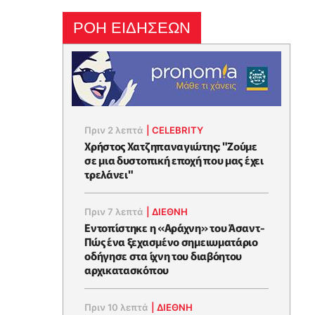
ΡΟΗ ΕΙΔΗΣΕΩΝ
Πριν 2 λεπτά
|
CELEBRITY
Χρήστος Χατζηπαναγιώτης: "Ζούμε
σε μια δυστοπική εποχή που μας έχει
τρελάνει"
Πριν 7 λεπτά
|
ΔΙΕΘΝΗ
Εντοπίστηκε η «Αράχνη» του Άσαντ-
Πώς ένα ξεχασμένο σημειωματάριο
οδήγησε στα ίχνη του διαβόητου
αρχικατασκόπου
Πριν 10 λεπτά
|
ΔΙΕΘΝΗ