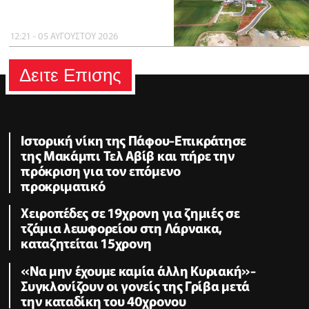
12:21 - 05 ΑΥΓΟΥΣΤΟΥ 2026
Δειτε Επισης
Ιστορική νίκη της Πάφου-Επικράτησε
της Μακάμπι Τελ Αβίβ και πήρε την
πρόκριση για τον επόμενο
προκριματικό
Χειροπέδες σε 19χρονη για ζημιές σε
τζάμια λεωφορείου στη Λάρνακα,
καταζητείται 15χρονη
«Να μην έχουμε καμία άλλη Κυριακή»-
Συγκλονίζουν οι γονείς της Γρίβα μετά
την καταδίκη του 40χρονου