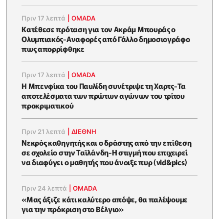
Πριν 17 λεπτά
|
OMADA
Κατέθεσε πρόταση για τον Ακράμ Μπουράς ο
Ολυμπιακός-Αναφορές από Γάλλο δημοσιογράφο
πως απορρίφθηκε
Πριν 17 λεπτά
|
OMADA
Η Μπενφίκα του Παυλίδη συνέτριψε τη Χαρτς-Τα
αποτελέσματα των πρώτων αγώνων του τρίτου
προκριματικού
Πριν 21 λεπτά
|
ΔΙΕΘΝΗ
Νεκρός καθηγητής και ο δράστης από την επίθεση
σε σχολείο στην Ταϊλάνδη-H στιγμή που επιχειρεί
να διαφύγει ο μαθητής που άνοιξε πυρ (vid&pics)
Πριν 24 λεπτά
|
OMADA
«Μας άξιζε κάτι καλύτερο απόψε, θα παλέψουμε
για την πρόκριση στο Βέλγιο»