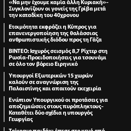
«Να μην έχουμε καμία άλλη Κυριακή»-
Συγκλονίζουν οι γονείς της Γρίβα μετά
την καταδίκη του 40χρονου
Ετοιμότητα εκφράζει η Κύπρος για
επανενεργοποίηση της θαλάσσιας
ανθρωπιστικής διόδου προς τη Γάζα
ΒΙΝΤΕΟ: Ισχυρός σεισμός 8,7 Ρίχτερ στη
Ρωσία-Προειδοποιήσεις για τσουνάμι
σε όλο τον βόρειο Ειρηνικό
Υπουργοί Εξωτερικών 15 χωρών
καλούν σε αναγνώριση της
Παλαιστίνης και απαιτούν εκεχειρία
Ενώπιον Υπουργικού οι προτάσεις για
αποζημιώσεις στους πυρόπληκτους-
Καταθέτει δύο σχέδια η υπουργός
Γεωργίας
Τρίχρονο παιδάκι έπεσε στο κενό από