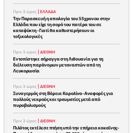
Πριν 3 ώρες
|
ΕΛΛΑΔΑ
Την Παρασκευή η απολογία του 55χρονου στην
Ελλάδα που είχε τη σορό του πατέρα του σε
καταψύκτη -Γιατί θα καθυστερήσουν οι
τοξικολογικές
Πριν 3 ώρες
|
ΔΙΕΘΝΗ
Εντοπίστηκε σήραγγα στη Λιθουανία για τη
διέλευση παράνομων μεταναστών από τη
Λευκορωσία
Πριν 3 ώρες
|
ΔΙΕΘΝΗ
Συναγερμός στη Βόρεια Καρολίνα-Αναφορές για
πολλούς νεκρούς και τραυματίες μετά από
πυροβολισμούς
Πριν 3 ώρες
|
ΔΙΕΘΝΗ
Πιλότος εκτέλεσε πτήση υπό την επήρεια κοκαΐνης-