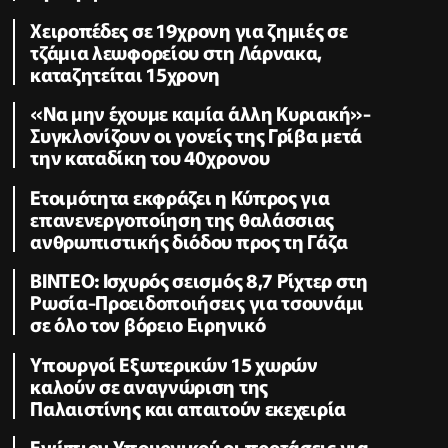
Χειροπέδες σε 19χρονη για ζημιές σε
τζάμια λεωφορείου στη Λάρνακα,
καταζητείται 15χρονη
«Να μην έχουμε καμία άλλη Κυριακή»-
Συγκλονίζουν οι γονείς της Γρίβα μετά
την καταδίκη του 40χρονου
Ετοιμότητα εκφράζει η Κύπρος για
επανενεργοποίηση της θαλάσσιας
ανθρωπιστικής διόδου προς τη Γάζα
ΒΙΝΤΕΟ: Ισχυρός σεισμός 8,7 Ρίχτερ στη
Ρωσία-Προειδοποιήσεις για τσουνάμι
σε όλο τον βόρειο Ειρηνικό
Υπουργοί Εξωτερικών 15 χωρών
καλούν σε αναγνώριση της
Παλαιστίνης και απαιτούν εκεχειρία
Ενώπιον Υπουργικού οι προτάσεις για