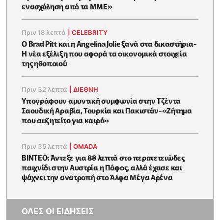
ενασχόληση από τα ΜΜΕ»
Πριν 18 λεπτά
|
CELEBRITY
Ο Brad Pitt και η Angelina Jolie ξανά στα δικαστήρια-
Η νέα εξέλιξη που αφορά τα οικονομικά στοιχεία
της ηθοποιού
Πριν 32 λεπτά
|
ΔΙΕΘΝΗ
Υπογράφουν αμυντική συμφωνία στην Τζέντα
Σαουδική Αραβία, Τουρκία και Πακιστάν-«Ζήτημα
που συζητείτο για καιρό»
Πριν 35 λεπτά
|
OMADA
ΒΙΝΤΕΟ: Άντεξε για 88 λεπτά στο περιπετειώδες
παιχνίδι στην Αυστρία η Πάφος, αλλά έχασε και
ψάχνει την ανατροπή στο Άλφα Μέγα Αρένα
ΟΛΕΣ ΟΙ ΕΙΔΗΣΕΙΣ