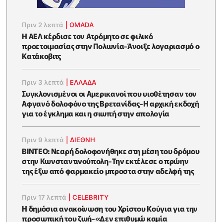
Πριν 2 λεπτά
|
OMADA
Η ΑΕΛ κέρδισε τον Ατρόμητο σε φιλικό
προετοιμασίας στην Πολωνία-Άνοιξε λογαριασμό ο
Κατάκοβιτς
Πριν 3 λεπτά
|
ΕΛΛΑΔΑ
Συγκλονισμένοι οι Αμερικανοί που υιοθέτησαν τον
Αφγανό δολοφόνο της Βρετανίδας-Η αρχική εκδοχή
για το έγκλημα και η σιωπή στην απολογία
Πριν 9 λεπτά
|
ΔΙΕΘΝΗ
ΒΙΝΤΕΟ: Νεαρή δολοφονήθηκε στη μέση του δρόμου
στην Κωνσταντινούπολη-Την εκτέλεσε ο πρώην
της έξω από φαρμακείο μπροστα στην αδελφή της
Πριν 17 λεπτά
|
CELEBRITY
Η δημόσια ανακοίνωση του Χρίστου Κούγια για την
προσωπική του ζωή-«Δεν επιθυμώ καμία