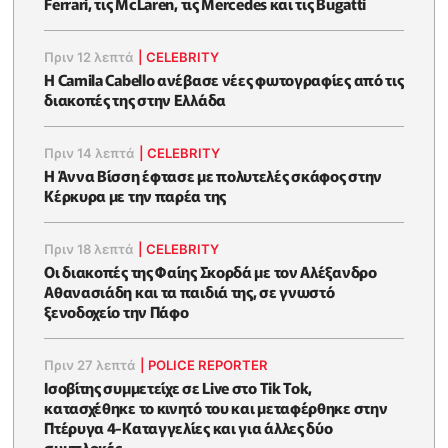
Ferrari, τις McLaren, τις Mercedes και τις Bugatti
Πριν 12 λεπτά
|
CELEBRITY
Η Camila Cabello ανέβασε νέες φωτογραφίες από τις
διακοπές της στην Ελλάδα
Πριν 14 λεπτά
|
CELEBRITY
Η Άννα Βίσση έφτασε με πολυτελές σκάφος στην
Κέρκυρα με την παρέα της
Πριν 18 λεπτά
|
CELEBRITY
Οι διακοπές της Φαίης Σκορδά με τον Αλέξανδρο
Αθανασιάδη και τα παιδιά της, σε γνωστό
ξενοδοχείο την Πάφο
Πριν 27 λεπτά
|
POLICE REPORTER
Ισοβίτης συμμετείχε σε Live στο Tik Tok,
κατασχέθηκε το κινητό του και μεταφέρθηκε στην
Πτέρυγα 4-Καταγγελίες και για άλλες δύο
συμπλοκές