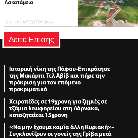
Λακατάμεια
12:21 - 05 ΑΥΓΟΥΣΤΟΥ 2026
Δειτε Επισης
Ιστορική νίκη της Πάφου-Επικράτησε
της Μακάμπι Τελ Αβίβ και πήρε την
πρόκριση για τον επόμενο
προκριματικό
Χειροπέδες σε 19χρονη για ζημιές σε
τζάμια λεωφορείου στη Λάρνακα,
καταζητείται 15χρονη
«Να μην έχουμε καμία άλλη Κυριακή»-
Συγκλονίζουν οι γονείς της Γρίβα μετά