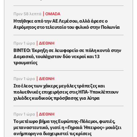
Πριν 58 λεπτά
|
OMADA
Ηττήθηκε από την ΑΕ Λεμέσου, αλλά άρεσε ο
Ατρόμητος στο τελευταίο του φιλικό στην Πολωνία
Πριν 1 ώρα
|
ΔΙΕΘΝΗ
ΒΙΝΤΕΟ: Έκρηξη σε λεωφορείο σε πόλη κοντά στην
Δαμασκό, τουλάχιστον δύο νεκροί και 13
τραυματίες
Πριν 1 ώρα
|
ΔΙΕΘΝΗ
Στο έλεος των χάκερς μεγάλες τράπεζες και
πολυεθνικές επιχειρήσεις στις ΗΠΑ-Υποκλέπτουν
χιλιάδες κωδικούς πρόσβασης για λύτρα
Πριν 1 ώρα
|
ΔΙΕΘΝΗ
Το μετέωρο βήμα της Ευρώπης-Πόλεμοι, φωτιές,
μεταναστευτικό, γιατί η «Γηραιά Ήπειρος» μοιάζει
ανήμπορη να διαχειριστεί τις κρίσεις