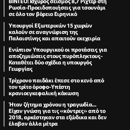
ΒΙΝΤΕΟ: Ισχυρός σεισμός 8,7 Ρίχτερ στη
Ρωσία-Προειδοποιήσεις για τσουνάμι
σε όλο τον βόρειο Ειρηνικό
Υπουργοί Εξωτερικών 15 χωρών
καλούν σε αναγνώριση της
Παλαιστίνης και απαιτούν εκεχειρία
Ενώπιον Υπουργικού οι προτάσεις για
αποζημιώσεις στους πυρόπληκτους-
Καταθέτει δύο σχέδια η υπουργός
Γεωργίας
Τρίχρονο παιδάκι έπεσε στο κενό από
τον τρίτο όροφο-Υπέστη
κρανιοεγκεφαλική κάκωση
Ήταν ζήτημα χρόνου η τραγωδία...
Είχαν γνώση για τις «κόντρες» από το
2018, αρκέστηκαν στα εξώδικα και δεν
έλαβαν άλλα μέτρα