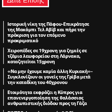
Δειτε Επισης
Ιστορική νίκη της Πάφου-Επικράτησε
της Μακάμπι Τελ Αβίβ και πήρε την
πρόκριση για τον επόμενο
προκριματικό
Χειροπέδες σε 19χρονη για ζημιές σε
τζάμια λεωφορείου στη Λάρνακα,
καταζητείται 15χρονη
«Να μην έχουμε καμία άλλη Κυριακή»-
Συγκλονίζουν οι γονείς της Γρίβα μετά
την καταδίκη του 40χρονου
Ετοιμότητα εκφράζει η Κύπρος για
επανενεργοποίηση της θαλάσσιας
ανθρωπιστικής διόδου προς τη Γάζα