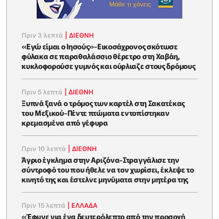
Πριν 3 λεπτά
|
ΔΙΕΘΝΗ
«Εγώ είμαι ο Ιησούς»-Εικοσάχρονος σκότωσε
φύλακα σε παραθαλάσσιο θέρετρο στη Χαβάη,
κυκλοφορούσε γυμνός και ούρλιαζε στους δρόμους
Πριν 5 λεπτά
|
ΔΙΕΘΝΗ
Ξυπνά ξανά ο τρόμος των καρτέλ στη Σακατέκας
του Μεξικού-Πέντε πτώματα εντοπίστηκαν
κρεμασμένα από γέφυρα
Πριν 10 λεπτά
|
ΔΙΕΘΝΗ
Άγριο έγκλημα στην Αριζόνα-Στραγγάλισε την
σύντροφό του που ήθελε να τον χωρίσει, έκλεψε το
κινητό της και έστελνε μηνύματα στην μητέρα της
Πριν 15 λεπτά
|
ΕΛΛΑΔΑ
«Έφυγε για ένα δευτερόλεπτο από την προσοχή