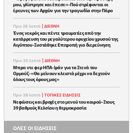
μου, γλίστρησε και έπεσε»-Πού στρέφονται οι
έρευνες των Αρχών για την τραγωδία στην Πάρο
Πριν 26 λεπτά
|
ΔΙΕΘΝΗ
Ένας νεκρός και πέντε τραυματίες από την
κατάρρευση του μεγαλύτερου ορυχείου χρυσού της
Αιγύπτου-Συστάθηκε Επιτροπή για διερεύνηση
Πριν 30 λεπτά
|
ΔΙΕΘΝΗ
Μπρα ντε φερ ΗΠΑ-Ιράν για τα Στενά του
Ορμούζ-«Θα μείνουν κλειστά μέχρι να δεχτούν
όλους τους όρους μας»
Πριν 38 λεπτά
|
ΤΟΠΙΚΕΣ ΕΙΔΗΣΕΙΣ
Νεφώσεις και βροχές στο μενού του καιρού-Στους
39 βαθμούς Κελσίου η θερμοκρασία
ΟΛΕΣ ΟΙ ΕΙΔΗΣΕΙΣ