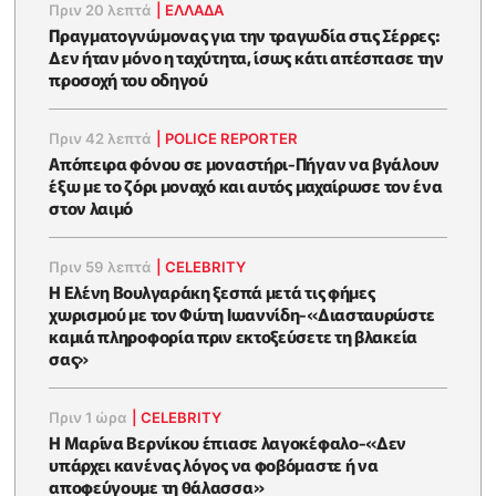
Πριν 20 λεπτά
|
ΕΛΛΑΔΑ
Πραγματογνώμονας για την τραγωδία στις Σέρρες:
Δεν ήταν μόνο η ταχύτητα, ίσως κάτι απέσπασε την
προσοχή του οδηγού
Πριν 42 λεπτά
|
POLICE REPORTER
Απόπειρα φόνου σε μοναστήρι-Πήγαν να βγάλουν
έξω με το ζόρι μοναχό και αυτός μαχαίρωσε τον ένα
στον λαιμό
Πριν 59 λεπτά
|
CELEBRITY
Η Ελένη Βουλγαράκη ξεσπά μετά τις φήμες
χωρισμού με τον Φώτη Ιωαννίδη-«Διασταυρώστε
καμιά πληροφορία πριν εκτοξεύσετε τη βλακεία
σας»
Πριν 1 ώρα
|
CELEBRITY
Η Μαρίνα Βερνίκου έπιασε λαγοκέφαλο-«Δεν
υπάρχει κανένας λόγος να φοβόμαστε ή να
αποφεύγουμε τη θάλασσα»