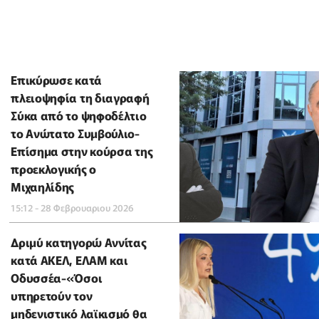
Επικύρωσε κατά
πλειοψηφία τη διαγραφή
Σύκα από το ψηφοδέλτιο
το Ανώτατο Συμβούλιο-
Επίσημα στην κούρσα της
προεκλογικής ο
Μιχαηλίδης
15:12 - 28 Φεβρουαριου 2026
Δριμύ κατηγορώ Αννίτας
κατά ΑΚΕΛ, ΕΛΑΜ και
Οδυσσέα-«Όσοι
υπηρετούν τον
μηδενιστικό λαϊκισμό θα