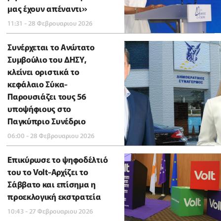
μας έχουν απέναντι»
11:31 - 28 Φεβρουαριου 2026
Συνέρχεται το Ανώτατο
Συμβούλιο του ΔΗΣΥ,
κλείνει οριστικά το
κεφάλαιο Σύκα-
Παρουσιάζει τους 56
υποψήφιους στο
Παγκύπριο Συνέδριο
06:00 - 28 Φεβρουαριου 2026
Επικύρωσε το ψηφοδέλτιό
του το Volt-Αρχίζει το
Σάββατο και επίσημα η
προεκλογική εκστρατεία
10:43 - 27 Φεβρουαριου 2026