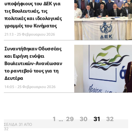
υποψήφιους του ΔΕΚ για
τις Βουλευτικές, τις
πολιτικές και ιδεολογικές
γραμμές του Κινήματος
21:13 - 25 Φεβρουαριου 2026
Συναντήθηκαν Οδυσσέας
και Ειρήνη ενόψει
Βουλευτικών-Ανανέωσαν
το ραντεβού τους για τη
Δευτέρα
14:05 - 25 Φεβρουαριου 2026
1
29
30
31
32
...
ΣΕΛΙΔΑ
31
ΑΠΟ
32