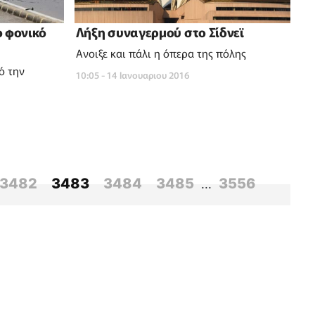
ο φονικό
Λήξη συναγερμού στο Σίδνεϊ
Ανοιξε και πάλι η όπερα της πόλης
ό την
10:05 - 14 Ιανουαριου 2016
3482
3483
3484
3485
3556
...