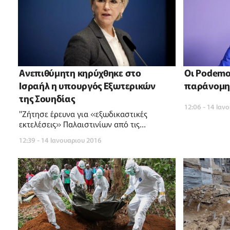
Ανεπιθύμητη κηρύχθηκε στο
Oι Podemo
Ισραήλ η υπουργός Εξωτερικών
παράνομη
της Σουηδίας
12:06 - 14 Ιαν
"Ζήτησε έρευνα για «εξωδικαστικές
εκτελέσεις» Παλαιστινίων από τις
Δυνάμεις Άμυνας του Ισραήλ"
12:39 - 14 Ιανουαριου 2016