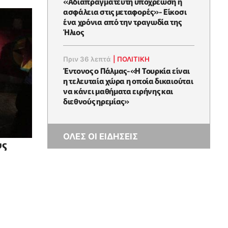
«Αδιαπραγμάτευτη υποχρέωση η
ασφάλεια στις μεταφορές»- Είκοσι
ένα χρόνια από την τραγωδία της
Ήλιος
Πριν 36 λεπτά
|
ΠΟΛΙΤΙΚΗ
Έντονος ο Πάλμας-«Η Τουρκία είναι
η τελευταία χώρα η οποία δικαιούται
να κάνει μαθήματα ειρήνης και
διεθνούς ηρεμίας»
ΟΛΕΣ ΟΙ ΕΙΔΗΣΕΙΣ
υς