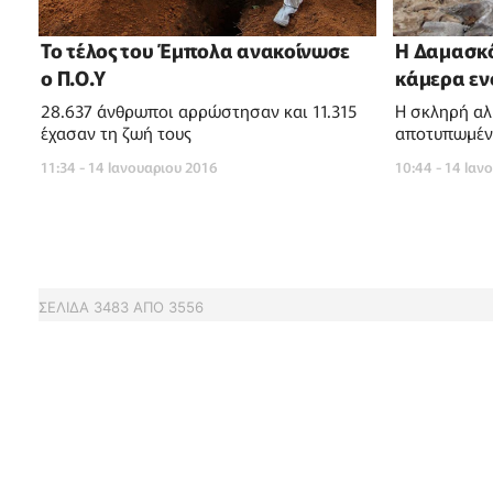
To τέλος του Έμπολα ανακοίνωσε
Η Δαμασκό
ο Π.Ο.Υ
κάμερα εν
28.637 άνθρωποι αρρώστησαν και 11.315
Η σκληρή αλ
έχασαν τη ζωή τους
αποτυπωμένη
11:34 - 14 Ιανουαριου 2016
10:44 - 14 Ιαν
ΣΕΛΙΔΑ
3483
ΑΠΟ
3556