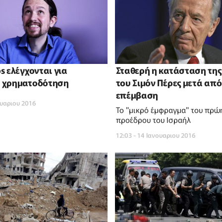
s ελέγχονται για
Σταθερή η κατάσταση της
 χρηματοδότηση
του Σιμόν Πέρες μετά από
επέμβαση
ουαριου 2016
Το "μικρό έμφραγμα" του πρώ
προέδρου του Ισραήλ
12:03 - 14 Ιανουαριου 2016