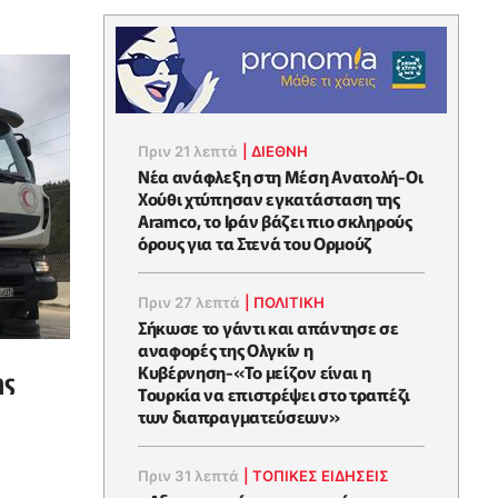
Πριν 21 λεπτά
|
ΔΙΕΘΝΗ
Νέα ανάφλεξη στη Μέση Ανατολή-Οι
Χούθι χτύπησαν εγκατάσταση της
Aramco, το Ιράν βάζει πιο σκληρούς
όρους για τα Στενά του Ορμούζ
Πριν 27 λεπτά
|
ΠΟΛΙΤΙΚΗ
Σήκωσε το γάντι και απάντησε σε
αναφορές της Ολγκίν η
Κυβέρνηση-«Το μείζον είναι η
ης
Τουρκία να επιστρέψει στο τραπέζι
των διαπραγματεύσεων»
Πριν 31 λεπτά
|
ΤΟΠΙΚΕΣ ΕΙΔΗΣΕΙΣ