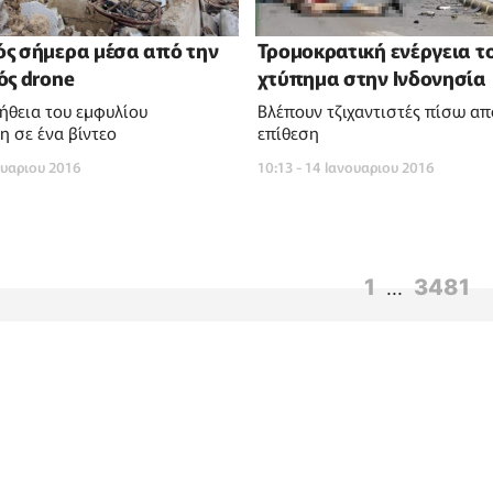
ς σήμερα μέσα από την
Τρομοκρατική ενέργεια τ
ός drone
χτύπημα στην Ινδονησία
ήθεια του εμφυλίου
Βλέπουν τζιχαντιστές πίσω απ
 σε ένα βίντεο
επίθεση
ουαριου 2016
10:13 - 14 Ιανουαριου 2016
1
3481
...