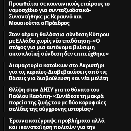
Προωθείται σε κοινωνικούς εταίρους το
νομοσχέδιο για συνταξιοδοτικό-
Συναντήθηκε με Κεραυνό και
Μουσιούττα ο Πρόεδρος
Στον αέρα η θαλάσσια σύνδεση Κύπρου
με Ελλάδα χωρίς νέα επιδότηση-«Ο
στόχος για μια αυτόνομα βιώσιμη
ακτοπλοϊκή σύνδεση δεν επιτεύχθηκε»
Διαμαρτυρία κατοίκων στο Ακρωτήρι
για τις κεραίες-Διαβεβαιώσεις από τις
Βάσεις για διαβούλευση και νέα μελέτη
Θλίψη στον ΔΗΣΥ για το θάνατο του
Παύλου Κασάπη-«Συνέδεσε τη μακρά
πορεία της ζωής του με δύο κορυφαίες
σελίδες της σύγχρονης ιστορίας»
Έρευνα κατέγραψε προβλήματα αλλά
και ικανοποίηση πολιτών για την