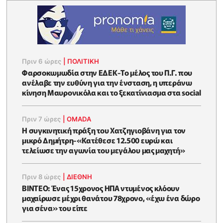
Πριν 6 ώρες
|
ΠΟΛΙΤΙΚΗ
Φαρσοκωμωδία στην ΕΔΕΚ-Το μέλος του Π.Γ. που
ανέλαβε την ευθύνη για την ένσταση, η υπεράνω
κίνηση Μαυρονικόλα και το ξεκατίνιασμα στα social
Πριν 7 ώρες
|
OMADA
Η συγκινητική πράξη του Χατζηγιοβάνη για τον
μικρό Δημήτρη-«Κατέθεσε 12.500 ευρώ και
τελείωσε την αγωνία του μεγάλου μας μαχητή»
Πριν 8 ώρες
|
ΔΙΕΘΝΗ
ΒΙΝΤΕΟ: Ένας 15χρονος ΗΠΑ ντυμένος κλόουν
μαχαίρωσε μέχρι θανάτου 78χρονο, «έχω ένα δώρο
για σένα» του είπε