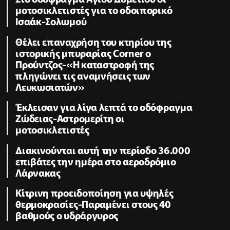
μοτοσικλετιστές για το οδοιπορικό
Ισαάκ-Σολωμού
Θέλει επαναχρήση του κτηρίου της
ιστορικής μπυραρίας Corner ο
Προύντζος-«Η καταστροφή της
πληγώνει τις αναμνήσεις των
Λευκωσιατών»
Έκλεισαν για λίγα λεπτά το οδόφραγμα
Ζώδειας-Αστρομερίτη οι
μοτοσικλετιστές
Διακινούνται αυτή την περίοδο 36.000
επιβάτες την ημέρα στο αεροδρόμιο
Λάρνακας
Κίτρινη προειδοποίηση για υψηλές
θερμοκρασίες-Παραμένει στους 40
βαθμούς ο υδράργυρος