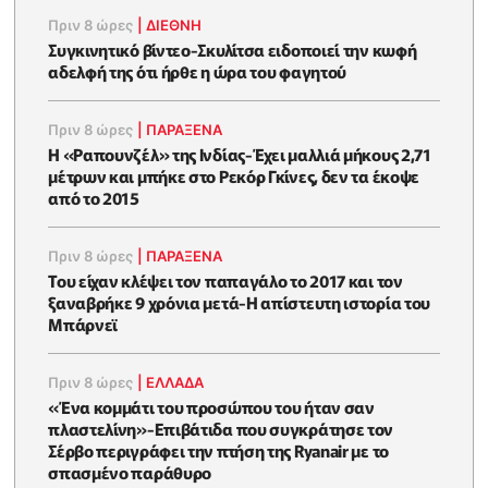
Πριν 8 ώρες
|
ΔΙΕΘΝΗ
Συγκινητικό βίντεο-Σκυλίτσα ειδοποιεί την κωφή
αδελφή της ότι ήρθε η ώρα του φαγητού
Πριν 8 ώρες
|
ΠΑΡΑΞΕΝΑ
Η «Ραπουνζέλ» της Ινδίας-Έχει μαλλιά μήκους 2,71
μέτρων και μπήκε στο Ρεκόρ Γκίνες, δεν τα έκοψε
από το 2015
Πριν 8 ώρες
|
ΠΑΡΑΞΕΝΑ
Του είχαν κλέψει τον παπαγάλο το 2017 και τον
ξαναβρήκε 9 χρόνια μετά-Η απίστευτη ιστορία του
Μπάρνεϊ
Πριν 8 ώρες
|
ΕΛΛΑΔΑ
«Ένα κομμάτι του προσώπου του ήταν σαν
πλαστελίνη»-Επιβάτιδα που συγκράτησε τον
Σέρβο περιγράφει την πτήση της Ryanair με το
σπασμένο παράθυρο