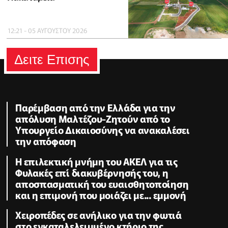
12:21 - 05 ΑΥΓΟΥΣΤΟΥ 2026
Δειτε Επισης
Παρέμβαση από την Ελλάδα για την
απόλυση Μαλτέζου-Ζητούν από το
Υπουργείο Δικαιοσύνης να ανακαλέσει
την απόφαση
Η επιλεκτική μνήμη του ΑΚΕΛ για τις
Φυλακές επί διακυβέρνησής του, η
αποσπασματική του ευαισθητοποίηση
και η επιμονή που μοιάζει με... εμμονή
Χειροπέδες σε ανήλικο για την φωτιά
στο εγκαταλελειμμένο κτήριο της