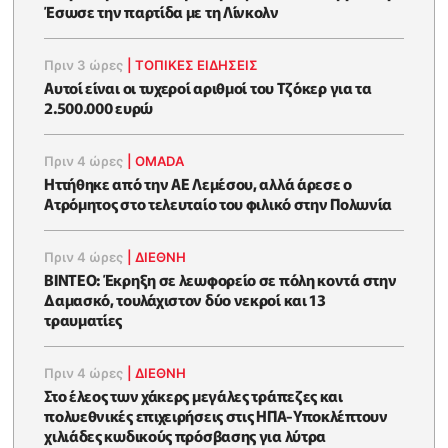
Έσωσε την παρτίδα με τη Λίνκολν
Πριν 3 ώρες
|
ΤΟΠΙΚΕΣ ΕΙΔΗΣΕΙΣ
Αυτοί είναι οι τυχεροί αριθμοί του Τζόκερ για τα
2.500.000 ευρώ
Πριν 4 ώρες
|
OMADA
Ηττήθηκε από την ΑΕ Λεμέσου, αλλά άρεσε ο
Ατρόμητος στο τελευταίο του φιλικό στην Πολωνία
Πριν 4 ώρες
|
ΔΙΕΘΝΗ
ΒΙΝΤΕΟ: Έκρηξη σε λεωφορείο σε πόλη κοντά στην
Δαμασκό, τουλάχιστον δύο νεκροί και 13
τραυματίες
Πριν 4 ώρες
|
ΔΙΕΘΝΗ
Στο έλεος των χάκερς μεγάλες τράπεζες και
πολυεθνικές επιχειρήσεις στις ΗΠΑ-Υποκλέπτουν
χιλιάδες κωδικούς πρόσβασης για λύτρα