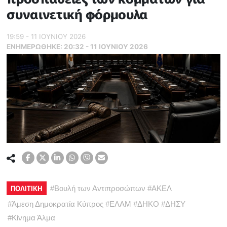
συναινετική φόρμουλα
19:59 - 11 ΙΟΥΝΙΟΥ 2026
ΕΝΗΜΕΡΏΘΗΚΕ:
20:32 - 11 ΙΟΥΝΙΟΥ 2026
ΠΟΛΙΤΙΚΗ
#
Βουλή των Αντιπροσώπων
#
ΑΚΕΛ
#
Άμεση Δημοκρατία Κύπρος
#
ΕΛΑΜ
#
ΔΗΚΟ
#
ΔΗΣΥ
#
Κίνημα Άλμα