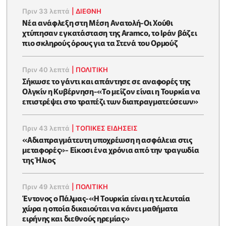
Πριν 33 λεπτά
|
ΔΙΕΘΝΗ
Νέα ανάφλεξη στη Μέση Ανατολή-Οι Χούθι
χτύπησαν εγκατάσταση της Aramco, το Ιράν βάζει
πιο σκληρούς όρους για τα Στενά του Ορμούζ
Πριν 40 λεπτά
|
ΠΟΛΙΤΙΚΗ
Σήκωσε το γάντι και απάντησε σε αναφορές της
Ολγκίν η Κυβέρνηση-«Το μείζον είναι η Τουρκία να
επιστρέψει στο τραπέζι των διαπραγματεύσεων»
Πριν 43 λεπτά
|
ΤΟΠΙΚΕΣ ΕΙΔΗΣΕΙΣ
«Αδιαπραγμάτευτη υποχρέωση η ασφάλεια στις
μεταφορές»- Είκοσι ένα χρόνια από την τραγωδία
της Ήλιος
Πριν 49 λεπτά
|
ΠΟΛΙΤΙΚΗ
Έντονος ο Πάλμας-«Η Τουρκία είναι η τελευταία
χώρα η οποία δικαιούται να κάνει μαθήματα
ειρήνης και διεθνούς ηρεμίας»