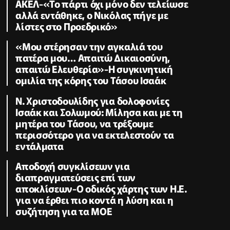
ΑΚΕΛ-«Το πάρτι όχι μόνο δεν τελείωσε
αλλά εντάθηκε, ο Νικόλας πήγε με
λίστες στο Προεδρικό»
«Μου στέρησαν την αγκαλιά του
πατέρα μου… Απαιτώ Δικαιοσύνη,
απαιτώ Ελευθερία»-Η συγκινητική
ομιλία της κόρης του Τάσου Ισαάκ
Ν. Χριστοδουλίδης για δολοφονίες
Ισαάκ και Σολωμού: Μίλησα και με τη
μητέρα του Τάσου, να τρέξουμε
περισσότερο για να εκτελεστούν τα
εντάλματα
Αποδοχή συγκλίσεων για
διαπραγματεύσεις επί των
αποκλίσεων-Ο οδικός χάρτης των Η.Ε.
για να έρθει πιο κοντά η λύση και η
συζήτηση για τα ΜΟΕ