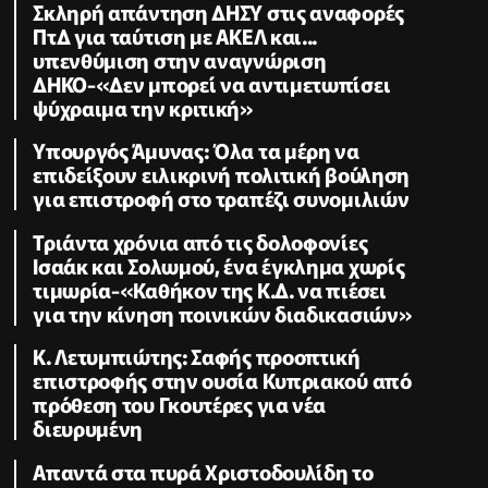
Σκληρή απάντηση ΔΗΣΥ στις αναφορές
ΠτΔ για ταύτιση με ΑΚΕΛ και...
υπενθύμιση στην αναγνώριση
ΔΗΚΟ-«Δεν μπορεί να αντιμετωπίσει
ψύχραιμα την κριτική»
Υπουργός Άμυνας: Όλα τα μέρη να
επιδείξουν ειλικρινή πολιτική βούληση
για επιστροφή στο τραπέζι συνομιλιών
Τριάντα χρόνια από τις δολοφονίες
Ισαάκ και Σολωμού, ένα έγκλημα χωρίς
τιμωρία-«Καθήκον της Κ.Δ. να πιέσει
για την κίνηση ποινικών διαδικασιών»
K. Λετυμπιώτης: Σαφής προοπτική
επιστροφής στην ουσία Κυπριακού από
πρόθεση του Γκουτέρες για νέα
διευρυμένη
Απαντά στα πυρά Χριστοδουλίδη το