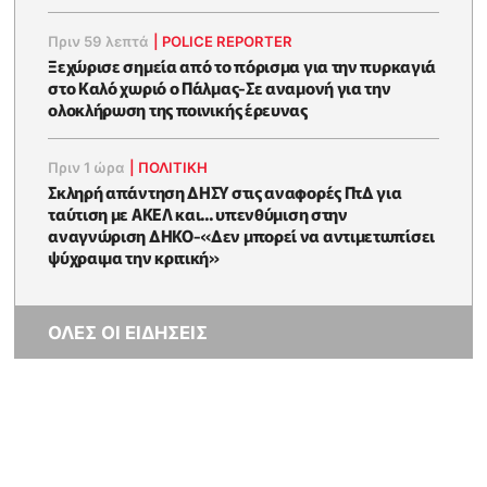
Πριν 59 λεπτά
|
POLICE REPORTER
Ξεχώρισε σημεία από το πόρισμα για την πυρκαγιά
στο Καλό χωριό ο Πάλμας-Σε αναμονή για την
ολοκλήρωση της ποινικής έρευνας
Πριν 1 ώρα
|
ΠΟΛΙΤΙΚΗ
Σκληρή απάντηση ΔΗΣΥ στις αναφορές ΠτΔ για
ταύτιση με ΑΚΕΛ και... υπενθύμιση στην
αναγνώριση ΔΗΚΟ-«Δεν μπορεί να αντιμετωπίσει
ψύχραιμα την κριτική»
ΟΛΕΣ ΟΙ ΕΙΔΗΣΕΙΣ