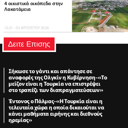
4 οικιστικά οικόπεδα στην
Λακατάμεια
12:21 - 05 ΑΥΓΟΥΣΤΟΥ 2026
Δειτε Επισης
Σήκωσε το γάντι και απάντησε σε
αναφορές της Ολγκίν η Κυβέρνηση-«Το
μείζον είναι η Τουρκία να επιστρέψει
στο τραπέζι των διαπραγματεύσεων»
Έντονος ο Πάλμας-«Η Τουρκία είναι η
τελευταία χώρα η οποία δικαιούται να
κάνει μαθήματα ειρήνης και διεθνούς
ηρεμίας»