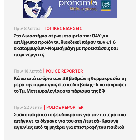
Πριν 8 λεπτά
|
ΤΟΠΙΚΕΣ ΕΙΔΗΣΕΙΣ
Στα Δικαστήρια σέρνει εταιρεία τον ΟΑΥ για
απλήρωτα προϊόντα, διεκδικεί πέραν των €1,6
εκατομμυρίων-Νομική μάχη με προεκτάσεις και
παρενέργειες
Πριν 18 λεπτά
|
POLICE REPORTER
Κάτω από το όριο των 38 βαθμών η θερμοκρασία τη
μέρα της πυρκαγιάς στο πεδίο βολής-Τι καταγράφει
το Τμ. Μετεωρολογίας στο πόρισμα της ΕΦ
Πριν 22 λεπτά
|
POLICE REPORTER
Συσκότιση από το ψευδοκράτος για τον πατέρα που
απήγαγε το δίχρονο γιο του στη Λεμεσό-Κραυγή
αγωνίας από τη μητέρα για επιστροφή του παιδιού