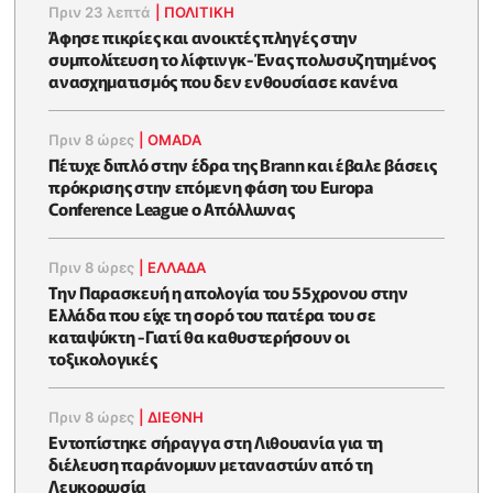
Πριν 23 λεπτά
|
ΠΟΛΙΤΙΚΗ
Άφησε πικρίες και ανοικτές πληγές στην
συμπολίτευση το λίφτινγκ-Ένας πολυσυζητημένος
ανασχηματισμός που δεν ενθουσίασε κανένα
Πριν 8 ώρες
|
OMADA
Πέτυχε διπλό στην έδρα της Brann και έβαλε βάσεις
πρόκρισης στην επόμενη φάση του Europa
Conference League ο Απόλλωνας
Πριν 8 ώρες
|
ΕΛΛΑΔΑ
Την Παρασκευή η απολογία του 55χρονου στην
Ελλάδα που είχε τη σορό του πατέρα του σε
καταψύκτη -Γιατί θα καθυστερήσουν οι
τοξικολογικές
Πριν 8 ώρες
|
ΔΙΕΘΝΗ
Εντοπίστηκε σήραγγα στη Λιθουανία για τη
διέλευση παράνομων μεταναστών από τη
Λευκορωσία