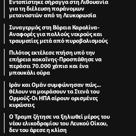
Εντοπίστηκε σήραγγα στη Λιθουανία
για τη διέλευση παράνομων
μεταναστών από τη Λευκορωσία
Συναγερμός στη Βόρεια Καρολίνα-
Αναφορές για πολλούς νεκρούς και
τραυματίες μετά από πυροβολισμούς
Πιλότος εκτέλεσε πτήση υπό την
επήρεια κοκαΐνης-Προσπάθησε να
περάσει 70.000 χάπια και ένα
μπουκάλι ούρα
Ιράν και Ομάν συμφώνησαν πώς...
θέλουν να μοιράσουν τα Στενά του
Ορμούζ-Οι ΗΠΑ αίρουν ορισμένες
κυρώσεις
Ο Τραμπ ζήτησε να ξηλωθεί μέρος του
νέου ελικοδρομίου του Λευκού Οίκου,
δεν του άρεσε η κλίση