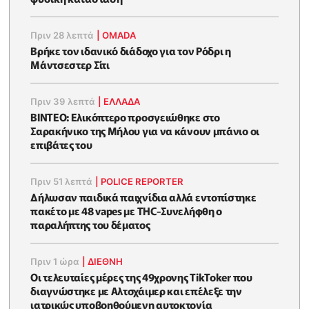
Πριν 28 λεπτά
|
OMADA
Βρήκε τον ιδανικό διάδοχο για τον Ρόδρι η
Μάντσεστερ Σίτι
Πριν 39 λεπτά
|
ΕΛΛΑΔΑ
BINTEO: Ελικόπτερο προσγειώθηκε στο
Σαρακήνικο της Μήλου για να κάνουν μπάνιο οι
επιβάτες του
Πριν 51 λεπτά
|
POLICE REPORTER
Δήλωσαν παιδικά παιχνίδια αλλά εντοπίστηκε
πακέτο με 48 vapes με THC-Συνελήφθη ο
παραλήπτης του δέματος
Πριν 1 ώρα
|
ΔΙΕΘΝΗ
Οι τελευταίες μέρες της 49χρονης TikToker που
διαγνώστηκε με Αλτσχάιμερ και επέλεξε την
ιατρικώς υποβοηθούμενη αυτοκτονία