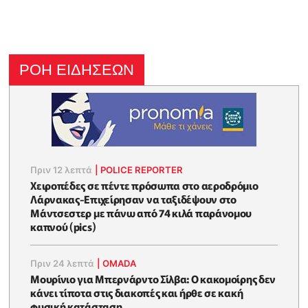
ΡΟΗ ΕΙΔΗΣΕΩΝ
Πριν 12 λεπτά
|
POLICE REPORTER
Xειροπέδες σε πέντε πρόσωπα στο αεροδρόμιο
Λάρνακας-Επιχείρησαν να ταξιδέψουν στο
Μάντσεστερ με πάνω από 74 κιλά παράνομου
καπνού (pics)
Πριν 24 λεπτά
|
OMADA
Μουρίνιο για Μπερνάρντο Σίλβα: Ο κακομοίρης δεν
κάνει τίποτα στις διακοπές και ήρθε σε κακή
φυσική κατάσταση