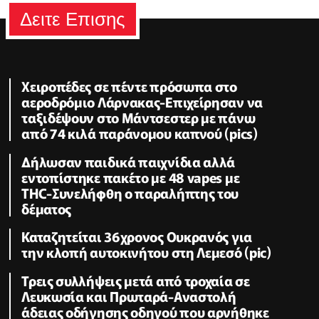
Δειτε Επισης
Xειροπέδες σε πέντε πρόσωπα στο
αεροδρόμιο Λάρνακας-Επιχείρησαν να
ταξιδέψουν στο Μάντσεστερ με πάνω
από 74 κιλά παράνομου καπνού (pics)
Δήλωσαν παιδικά παιχνίδια αλλά
εντοπίστηκε πακέτο με 48 vapes με
THC-Συνελήφθη ο παραλήπτης του
δέματος
Καταζητείται 36χρονος Ουκρανός για
την κλοπή αυτοκινήτου στη Λεμεσό (pic)
Τρεις συλλήψεις μετά από τροχαία σε
Λευκωσία και Πρωταρά-Αναστολή
άδειας οδήγησης οδηγού που αρνήθηκε