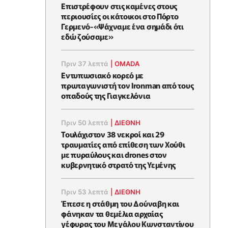
Επιστρέφουν στις καμένες στους
περιουσίες οι κάτοικοι στο Πόρτο
Γερμενό-«Ψάχναμε ένα σημάδι ότι
εδώ ζούσαμε»
Πριν 37 λεπτά
|
OMADA
Εντυπωσιακό κορεό με
πρωταγωνιστή τον Ironman από τους
οπαδούς της Γιαγκελόνια
Πριν 50 λεπτά
|
ΔΙΕΘΝΗ
Τουλάχιστον 38 νεκροί και 29
τραυματίες από επίθεση των Χούθι
με πυραύλους και drones στον
κυβερνητικό στρατό της Υεμένης
Πριν 53 λεπτά
|
ΔΙΕΘΝΗ
Έπεσε η στάθμη του Δούναβη και
φάνηκαν τα θεμέλια αρχαίας
γέφυρας του Μεγάλου Κωνσταντίνου