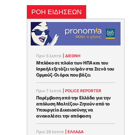
ΡΟΗ ΕΙΔΗΣΕΩΝ
Πριν 5 λεπτά
|
ΔΙΕΘΝΗ
Μπλόκο σε πλοία των ΗΠΑ και του
Ισραήλ εξετάζει το Ιράν στα Στενά του
Ορμούζ-Οι όροι που βάζει
Πριν 7 λεπτά
|
POLICE REPORTER
Παρέμβαση από την Ελλάδα για την
απόλυση Μαλτέζου-Ζητούν από το
Υπουργείο Δικαιοσύνης να
ανακαλέσει την απόφαση
Πριν 28 λεπτά
|
ΕΛΛΑΔΑ