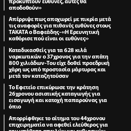
προκύπτουν ευθύνες, αυτές θα
αποδοθούν»
Απέρριψε πως αποχωρεί με πικρία μετά
τις αναφορές για πιθανές ευθύνες στους
TAKATA ο Βαφεάδης-«Η Ερευνητική
καθόρισε πού είναι οι ευθύνες»
Καταδικασθείς για τα 628 κιλά
ναρκωτικών ο 37χρονος για την απάτη
800 χιλιάδων-Του είχε δοθεί προεδρική
χάρη ως υπό προστασία μάρτυρας και
μετά τον καταζητούσαν
Το Εφετείο επικύρωσε την κράτηση
26χρονου ασιατικής καταγωγής για
εισαγωγή και κατοχή παπαρούνας για
όπιο
Απορρίφθηκε το αίτημα του 44χρονου
επιχειρηματία να αφεθεί ελεύθερος για
την υπόθεση απειλών και εκβιασμών-