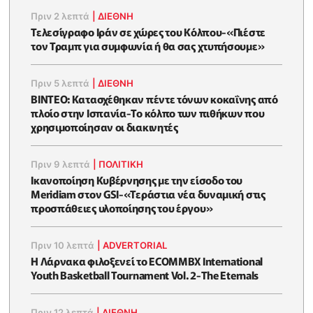
Πριν 2 λεπτά
|
ΔΙΕΘΝΗ
Τελεσίγραφο Ιράν σε χώρες του Κόλπου-«Πιέστε
τον Τραμπ για συμφωνία ή θα σας χτυπήσουμε»
Πριν 5 λεπτά
|
ΔΙΕΘΝΗ
ΒΙΝΤΕΟ: Κατασχέθηκαν πέντε τόνων κοκαΐνης από
πλοίο στην Ισπανία-Το κόλπο των πιθήκων που
χρησιμοποίησαν οι διακινητές
Πριν 9 λεπτά
|
ΠΟΛΙΤΙΚΗ
Ικανοποίηση Κυβέρνησης με την είσοδο του
Meridiam στον GSI-«Τεράστια νέα δυναμική στις
προσπάθειες υλοποίησης του έργου»
Πριν 10 λεπτά
|
ADVERTORIAL
Η Λάρνακα φιλοξενεί το ECOMMBX International
Youth Basketball Tournament Vol. 2-The Eternals
Πριν 12 λεπτά
|
ΔΙΕΘΝΗ