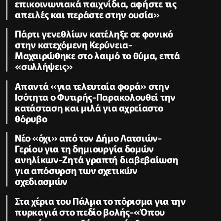
επικοινωνιακά παιχνίδια, αφήστε τις
απειλές και περάστε στην ουσία»
Πάρτι γενεθλίων κατέληξε σε φονικό
στην κατεχόμενη Κερύνεια-
Μαχαιρώθηκε στο λαιμό το θύμα, επτά
«συλλήψεις»
Απαντά «για τελευταία φορά» στην
Ισότητα ο Φυτιρής-Παρακολουθεί την
κατάσταση και μιλά για αχρείαστο
θόρυβο
Νέο «όχι» από τον Δήμο Λατσιών-
Γερίου για τη δημιουργία δομών
ανηλίκων-Ζητά γραπτή διαβεβαίωση
για απόσυρση των σχετικών
σχεδιασμών
Στα χέρια του Πάλμα το πόρισμα για την
πυρκαγιά στο πεδίο βολής-«Όπου