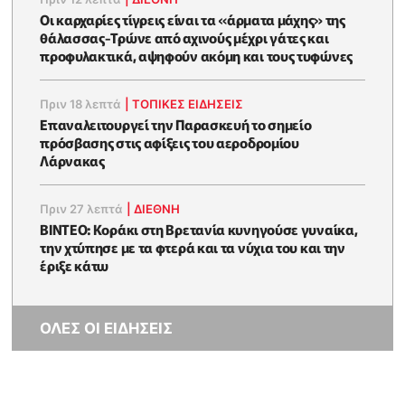
Οι καρχαρίες τίγρεις είναι τα «άρματα μάχης» της
θάλασσας-Τρώνε από αχινούς μέχρι γάτες και
προφυλακτικά, αψηφούν ακόμη και τους τυφώνες
Πριν 18 λεπτά
|
ΤΟΠΙΚΕΣ ΕΙΔΗΣΕΙΣ
Επαναλειτουργεί την Παρασκευή το σημείο
πρόσβασης στις αφίξεις του αεροδρομίου
Λάρνακας
Πριν 27 λεπτά
|
ΔΙΕΘΝΗ
ΒΙΝΤΕΟ: Κοράκι στη Βρετανία κυνηγούσε γυναίκα,
την χτύπησε με τα φτερά και τα νύχια του και την
έριξε κάτω
ΟΛΕΣ ΟΙ ΕΙΔΗΣΕΙΣ