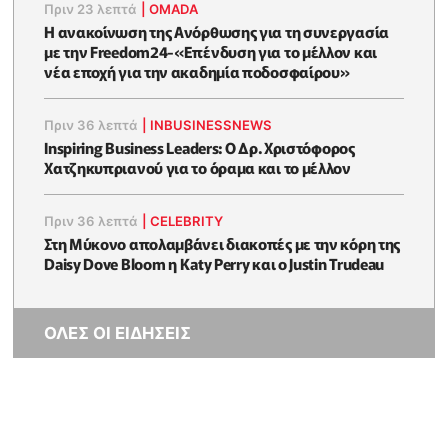
Πριν 23 λεπτά
|
OMADA
H ανακοίνωση της Ανόρθωσης για τη συνεργασία
με την Freedom24-«Επένδυση για το μέλλον και
νέα εποχή για την ακαδημία ποδοσφαίρου»
Πριν 36 λεπτά
|
INBUSINESSNEWS
Inspiring Business Leaders: Ο Δρ. Χριστόφορος
Χατζηκυπριανού για το όραμα και το μέλλον
Πριν 36 λεπτά
|
CELEBRITY
Στη Μύκονο απολαμβάνει διακοπές με την κόρη της
Daisy Dove Bloom η Κaty Perry και ο Justin Trudeau
ΟΛΕΣ ΟΙ ΕΙΔΗΣΕΙΣ