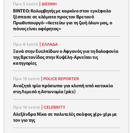
Πριν 5 λεπτά
|
ΔΙΕΘΝΗ
ΒΙΝΤΕΟ: Κολυμβητής με καρκίνο στον εγκέφαλο
ξέσπασε σε κλάματα προς τον Βρετανό
Πρωθυπουργό-«Ικετεύω για τη ζωή όλων μας, ο
πόνος είναι αφόρητος»
Πριν 9 λεπτά
|
ΕΛΛΑΔΑ
Ξανά στην Ευελπίδων ο Αφγανός για τη δολοφονία
της Βρετανίδας στην Κυψέλη-Αρνείται τις
κατηγορίες
Πριν 15 λεπτά
|
POLICE REPORTER
Αναζητά τρία πρόσωπα για κλοπή από κατοικία
στη Λεμεσό η Αστυνομία (pics)
Πριν 16 λεπτά
|
CELEBRITY
Αλεξάνδρα Νίκα σε πολυτελές σκάφος χέρι-χέρι με
τον γιο της