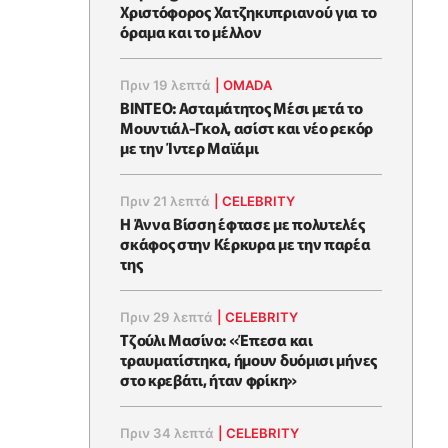
Χριστόφορος Χατζηκυπριανού για το
όραμα και το μέλλον
Πριν 19 λεπτά
|
OMADA
BINTEO: Ασταμάτητος Μέσι μετά το
Μουντιάλ-Γκολ, ασίστ και νέο ρεκόρ
με την Ίντερ Μαϊάμι
Πριν 21 λεπτά
|
CELEBRITY
Η Άννα Βίσση έφτασε με πολυτελές
σκάφος στην Κέρκυρα με την παρέα
της
Πριν 29 λεπτά
|
CELEBRITY
Τζούλι Μασίνο: «Έπεσα και
τραυματίστηκα, ήμουν δυόμισι μήνες
στο κρεβάτι, ήταν φρίκη»
Πριν 34 λεπτά
|
CELEBRITY