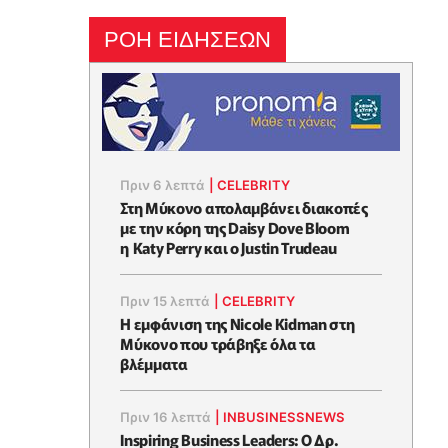
ΡΟΗ ΕΙΔΗΣΕΩΝ
Πριν 6 λεπτά
|
CELEBRITY
Στη Μύκονο απολαμβάνει διακοπές
με την κόρη της Daisy Dove Bloom
η Κaty Perry και ο Justin Trudeau
Πριν 15 λεπτά
|
CELEBRITY
Η εμφάνιση της Nicole Kidman στη
Μύκονο που τράβηξε όλα τα
βλέμματα
Πριν 16 λεπτά
|
INBUSINESSNEWS
Inspiring Business Leaders: Ο Δρ.