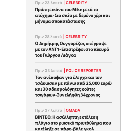
Πριν 23 λεπτά
|
CELEBRITY
Πρώτη εικόνα του Mike μετά το
ατύχημα-Στο σπίτι με δεμένο χέρι και
μήνυμα αποκατάστασης
Πριν 28 λεπτά
|
CELEBRITY
Ο Δημήτρης Ουγγαρέζος υπέγραψε
με τον ΑΝΤ1-Επιστρέφει στο πλευρό
του Γιώργου Λιάγκα
Πριν 33 λεπτά
|
POLICE REPORTER
Τον ανέκοψαν για έλεγχο και τον
τσάκωσαν με πάνω από 25,000 ευρώ
και 30 αδασμολόγητες κούτες
τσιγάρων-Συνελήφθη 34χρονος
Πριν 37 λεπτά
|
OMADA
ΒΙΝΤΕΟ: Η ασύλληπτη εκτέλεση
πλάγιο στο ρωσικό πρωτάθλημα που
κατέληξε σε πάρε-βάλε γκολ