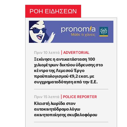
ΡΟΗ ΕΙΔΗΣΕΩΝ
Πριν 10 λεπτά
|
ADVERTORIAL
Ξεκίνησε η αντικατάσταση 100
χιλιομέτρων δικτύου ύδρευσης στο
κέντρο της Λεμεσού Έργο
προϋπολογισμού €9,2 εκατ. με
συγχρηματοδότηση από την Ε.Ε.
Πριν 15 λεπτά
|
POLICE REPORTER
Κλειστή λωρίδα στον
αυτοκινητόδρομο λόγω
ακινητοποίησης σκυβαλοφόρου