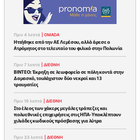
Πριν 4 λεπτά
|
OMADA
Ηττήθηκε από την ΑΕ Λεμέσου, αλλά άρεσε ο
Ατρόμητος στο τελευταίο του φιλικό στην Πολωνία
Πριν 7 λεπτά
|
ΔΙΕΘΝΗ
ΒΙΝΤΕΟ: Έκρηξη σε λεωφορείο σε πόλη κοντά στην
Δαμασκό, τουλάχιστον δύο νεκροί και 13
τραυματίες
Πριν 19 λεπτά
|
ΔΙΕΘΝΗ
Στο έλεος των χάκερς μεγάλες τράπεζες και
πολυεθνικές επιχειρήσεις στις ΗΠΑ-Υποκλέπτουν
χιλιάδες κωδικούς πρόσβασης για λύτρα
Πριν 33 λεπτά
|
ΔΙΕΘΝΗ