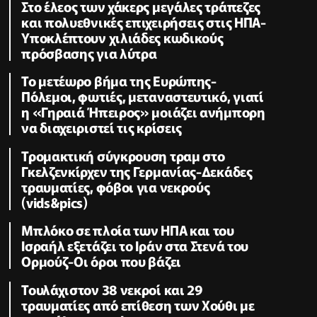
Στο έλεος των χάκερς μεγάλες τράπεζες
και πολυεθνικές επιχειρήσεις στις ΗΠΑ-
Υποκλέπτουν χιλιάδες κωδικούς
πρόσβασης για λύτρα
Το μετέωρο βήμα της Ευρώπης-
Πόλεμοι, φωτιές, μεταναστευτικό, γιατί
η «Γηραιά Ήπειρος» μοιάζει ανήμπορη
να διαχειριστεί τις κρίσεις
Τρομακτική σύγκρουση τραμ στο
Γκελζενκίρχεν της Γερμανίας-Δεκάδες
τραυματίες, φόβοι για νεκρούς
(vids&pics)
Μπλόκο σε πλοία των ΗΠΑ και του
Ισραήλ εξετάζει το Ιράν στα Στενά του
Ορμούζ-Οι όροι που βάζει
Τουλάχιστον 38 νεκροί και 29
τραυματίες από επίθεση των Χούθι με