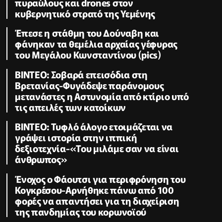
πυραύλους και drones στον
κυβερνητικό στρατό της Υεμένης
Έπεσε η στάθμη του Δούναβη και
φάνηκαν τα θεμέλια αρχαίας γέφυρας
του Μεγάλου Κωνσταντίνου (pics)
ΒΙΝΤΕΟ: Σοβαρά επεισόδια στη
Βρετανίας-Φυγάδεψε παράνομους
μετανάστες η Αστυνομία από κτίριο υπό
τις απειλές των κατοίκων
ΒΙΝΤΕΟ: Τυφλό άλογο ετοιμάζεται να
γράψει ιστορία στην ιππική
δεξιοτεχνία-«Του μιλάμε σαν να είναι
άνθρωπος»
Ένοχος ο Φάουτσι για περιφρόνηση του
Κογκρέσου-Αρνήθηκε πάνω από 100
φορές να απαντήσει για τη διαχείριση
της πανδημίας του κορωνοϊού