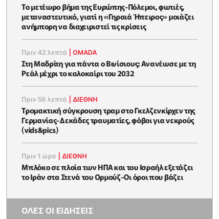
Το μετέωρο βήμα της Ευρώπης-Πόλεμοι, φωτιές,
μεταναστευτικό, γιατί η «Γηραιά Ήπειρος» μοιάζει
ανήμπορη να διαχειριστεί τις κρίσεις
Πριν 42 λεπτά
|
OMADA
Στη Μαδρίτη για πάντα ο Βινίσιους: Ανανέωσε με τη
Ρεάλ μέχρι το καλοκαίρι του 2032
Πριν 56 λεπτά
|
ΔΙΕΘΝΗ
Τρομακτική σύγκρουση τραμ στο Γκελζενκίρχεν της
Γερμανίας-Δεκάδες τραυματίες, φόβοι για νεκρούς
(vids&pics)
Πριν 1 ώρα
|
ΔΙΕΘΝΗ
Μπλόκο σε πλοία των ΗΠΑ και του Ισραήλ εξετάζει
το Ιράν στα Στενά του Ορμούζ-Οι όροι που βάζει
ΟΛΕΣ ΟΙ ΕΙΔΗΣΕΙΣ