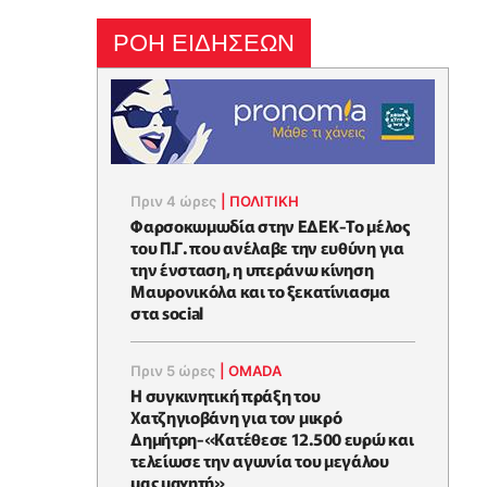
ΡΟΗ ΕΙΔΗΣΕΩΝ
Πριν 4 ώρες
|
ΠΟΛΙΤΙΚΗ
Φαρσοκωμωδία στην ΕΔΕΚ-Το μέλος
του Π.Γ. που ανέλαβε την ευθύνη για
την ένσταση, η υπεράνω κίνηση
Μαυρονικόλα και το ξεκατίνιασμα
στα social
Πριν 5 ώρες
|
OMADA
Η συγκινητική πράξη του
Χατζηγιοβάνη για τον μικρό
Δημήτρη-«Κατέθεσε 12.500 ευρώ και
τελείωσε την αγωνία του μεγάλου
μας μαχητή»