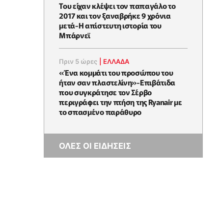
Του είχαν κλέψει τον παπαγάλο το
2017 και τον ξαναβρήκε 9 χρόνια
μετά-Η απίστευτη ιστορία του
Μπάρνεϊ
Πριν 5 ώρες
|
ΕΛΛΑΔΑ
«Ένα κομμάτι του προσώπου του
ήταν σαν πλαστελίνη»-Επιβάτιδα
που συγκράτησε τον Σέρβο
περιγράφει την πτήση της Ryanair με
το σπασμένο παράθυρο
ΟΛΕΣ ΟΙ ΕΙΔΗΣΕΙΣ