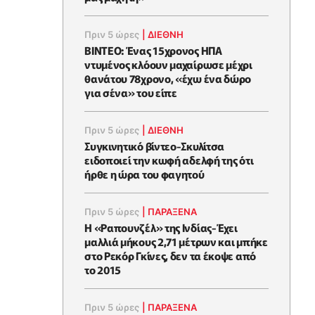
Πριν 5 ώρες
|
ΔΙΕΘΝΗ
ΒΙΝΤΕΟ: Ένας 15χρονος ΗΠΑ
ντυμένος κλόουν μαχαίρωσε μέχρι
θανάτου 78χρονο, «έχω ένα δώρο
για σένα» του είπε
Πριν 5 ώρες
|
ΔΙΕΘΝΗ
Συγκινητικό βίντεο-Σκυλίτσα
ειδοποιεί την κωφή αδελφή της ότι
ήρθε η ώρα του φαγητού
Πριν 5 ώρες
|
ΠΑΡΑΞΕΝΑ
Η «Ραπουνζέλ» της Ινδίας-Έχει
μαλλιά μήκους 2,71 μέτρων και μπήκε
στο Ρεκόρ Γκίνες, δεν τα έκοψε από
το 2015
Πριν 5 ώρες
|
ΠΑΡΑΞΕΝΑ