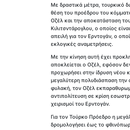
Με δραστικά μέτρα, τουρκικό δ
θέση του προέδρου του κόμματο
Οζέλ και την αποκατάσταση το
Κιλιτσντάρογλου, ο οποίος είνα
απειλή για τον Ερντογάν, ο οπο
εκλογικές αναμετρήσεις.
Με την κίνηση αυτή έχει προκλ
αποκλείεται ο Οζέλ, εφόσον δε
προχωρήσει στην ίδρυση νέου κ
μεγαλύτερη πολυδιάσπαση την α
φυλακή, τον Οζέλ εκπαραθυρωμ
αντιπολίτευση σε κρίση εσωστρέ
χειρισμοί του Ερντογάν.
Για τον Τούρκο Πρόεδρο η μεγά
δρομολογήσει έως το φθινόπωρ