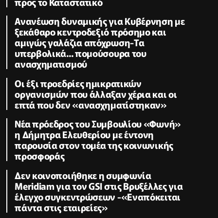
προς το Καταστατικό
Ανανέωση δυναμικής για Κυβέρνηση με
ξεκάθαρο κεντροδεξιό πρόσημο και
αμιγώς γαλάζια απόχρωση-Τα
υπερβολικά... πομούσουρα του
ανασχηματισμού
Οι έξι προεδρίες ημικρατικών
οργανισμών που άλλαξαν χέρια και οι
επτά που δεν «ανασχηματίστηκαν»
Νέα πρόεδρος του Συμβουλίου «Φωνή»
η Δήμητρα Ελευθερίου με έντονη
παρουσία στον τομέα της κοινωνικής
προσφοράς
Δεν κοινοποιήθηκε η συμφωνία
Meridiam για τον GSI στις Βρυξέλλες για
έλεγχο συγκεντρώσεων -«Εναπόκειται
πάντα στις εταιρείες»