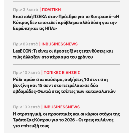
Πριν 3 λεπτά
|
ΠΟΛΙΤΙΚΗ
Επιστολή ΠΣΕΚΑ στον Πρόεδρο για το Κυπριακό-«Η
Κύπρος δεν αποτελεί πρόβλημα αλλά λύση για την
Ευρώπη και τις ΗΠΑ»
Πριν 8 λεπτά
|
INBUSINESSNEWS
LexECON: Τι είναι οι άμεσες ξένες επενδύσεις και
πώς άλλαξαν στο πέρασμα του χρόνου
Πριν 13 λεπτά
|
ΤΟΠΙΚΕΣ ΕΙΔΗΣΕΙΣ
Ράλι τιμών στα καύσιμα, αυξήσεις 10 σεντ στη
βενζίνη και 15 σεντ στο πετρέλαιο σε δύο
εβδομάδες-Φωτιά στις τσέπες των καταναλωτών
Πριν 13 λεπτά
|
INBUSINESSNEWS
Η στρατηγική, οι προοπτικές και οι κύριοι στόχοι της
Τράπεζας Κύπρου για το 2026 - Οι τρεις πυλώνες
για επίτευξή τους