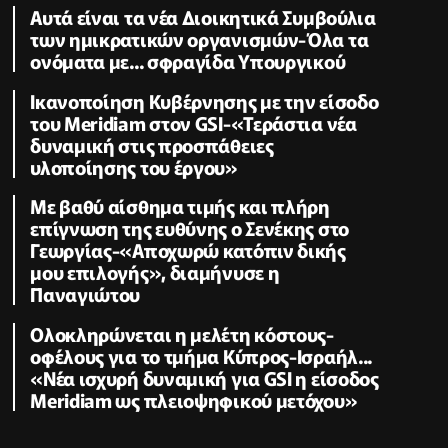
Αυτά είναι τα νέα Διοικητικά Συμβούλια
των ημικρατικών οργανισμών-Όλα τα
ονόματα με... σφραγίδα Υπουργικού
Ικανοποίηση Κυβέρνησης με την είσοδο
του Meridiam στον GSI-«Τεράστια νέα
δυναμική στις προσπάθειες
υλοποίησης του έργου»
Με βαθύ αίσθημα τιμής και πλήρη
επίγνωση της ευθύνης ο Σενέκης στο
Γεωργίας-«Αποχωρώ κατόπιν δικής
μου επιλογής», διαμήνυσε η
Παναγιώτου
Ολοκληρώνεται η μελέτη κόστους-
οφέλους για το τμήμα Κύπρος-Ισραήλ...
«Νέα ισχυρή δυναμική για GSI η είσοδος
Meridiam ως πλειοψηφικού μετόχου»