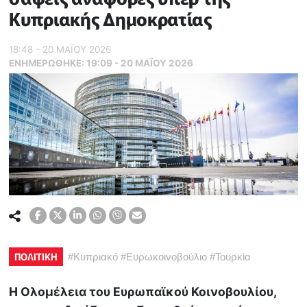
Κυπριακής Δημοκρατίας
18:48 - 20 ΜΑΪ́ΟΥ 2026
ΕΝΗΜΕΡΏΘΗΚΕ:
19:09 - 20 ΜΑΪ́ΟΥ 2026
ΠΟΛΙΤΙΚΗ
#
Κυπριακό
#
Ευρωκοινοβούλιο
#
Τουρκία
Η Ολομέλεια του Ευρωπαϊκού Κοινοβουλίου,