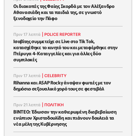
Οι διακοπές της Φαίης Σκορδά με τον Αλέξανδρο
Αθανασιάδη και τα παιδιά της, σε γνωστό
ξενοδοχείο την Πάφο
Πριν 17 λεπτά
|
POLICE REPORTER
Ισοβίτης συμμετείχε σε Live στο Tik Tok,
κατασχέθηκε το κινητό του και μεταφέρθηκε στην
Πτέρυγα 4-Καταγγελίες και για άλλες δύο
συμπλοκές
Πριν 17 λεπτά
|
CELEBRITY
Rihanna και ASAP Rocky άναψαν φωτιές με τον
δημόσιο σεξουαλικό χορό τους σε φεστιβάλ
Πριν 21 λεπτά
|
ΠΟΛΙΤΙΚΗ
ΒΙΝΤΕΟ: Έδωσαν την καθιερωμένη διαβεβαίωση
ενώπιον Χριστοδουλίδη και πιάνουν δουλειά τα
νέα μέλη της Κυβέρνησης