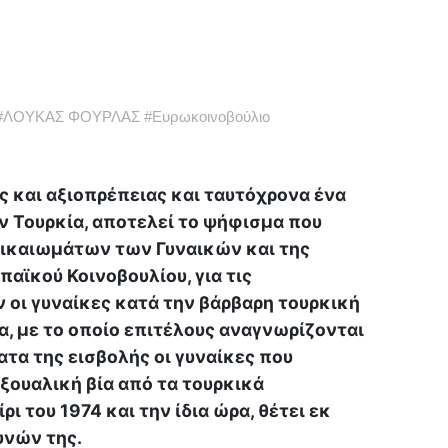
#
ΛΟΥΚΑΣ ΦΟΥΡΛΑΣ
#
Ευρωκοινοβούλιο
ς και αξιοπρέπειας και ταυτόχρονα ένα
ην Τουρκία, αποτελεί το ψήφισμα που
Δικαιωμάτων των Γυναικών και της
αϊκού Κοινοβουλίου, για τις
οι γυναίκες κατά την βάρβαρη τουρκική
α, με το οποίο επιτέλους αναγνωρίζονται
τα της εισβολής οι γυναίκες που
ουαλική βία από τα τουρκικά
ι του 1974 και την ίδια ώρα, θέτει εκ
υνών της.