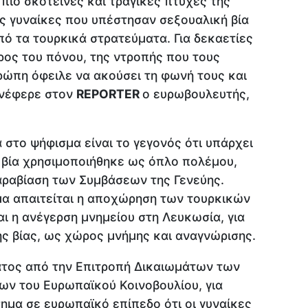
πιο σκοτεινές και τραγικές πτυχές της
ις γυναίκες που υπέστησαν σεξουαλική βία
ό τα τουρκικά στρατεύματα. Για δεκαετίες
ος του πόνου, της ντροπής που τους
ρώπη όφειλε να ακούσει τη φωνή τους και
ανέφερε στον
REPORTER
ο ευρωβουλευτής,
α στο ψήφισμα είναι το γεγονός ότι υπάρχει
 βία χρησιμοποιήθηκε ως όπλο πολέμου,
αραβίαση των Συμβάσεων της Γενεύης.
σμα απαιτείται η αποχώρηση των τουρκικών
ι η ανέγερση μνημείου στη Λευκωσία, για
ής βίας, ως χώρος μνήμης και αναγνώρισης.
ατος από την Επιτροπή Δικαιωμάτων των
ων του Ευρωπαϊκού Κοινοβουλίου, για
μα σε ευρωπαϊκό επίπεδο ότι οι γυναίκες