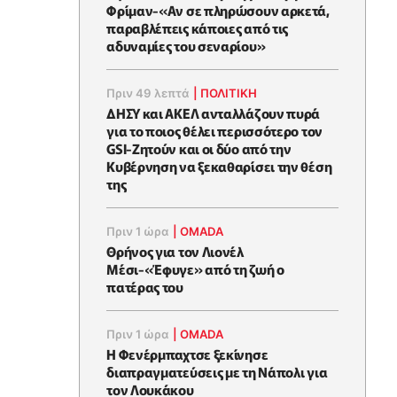
Φρίμαν-«Αν σε πληρώσουν αρκετά,
παραβλέπεις κάποιες από τις
αδυναμίες του σεναρίου»
Πριν 49 λεπτά
|
ΠΟΛΙΤΙΚΗ
ΔΗΣΥ και ΑΚΕΛ ανταλλάζουν πυρά
για το ποιος θέλει περισσότερο τον
GSI-Ζητούν και οι δύο από την
Κυβέρνηση να ξεκαθαρίσει την θέση
της
Πριν 1 ώρα
|
OMADA
Θρήνος για τον Λιονέλ
Μέσι-«Έφυγε» από τη ζωή ο
πατέρας του
Πριν 1 ώρα
|
OMADA
Η Φενέρμπαχτσε ξεκίνησε
διαπραγματεύσεις με τη Νάπολι για
τον Λουκάκου