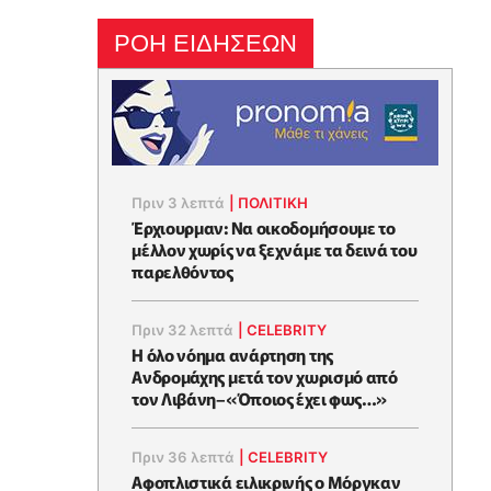
ΡΟΗ ΕΙΔΗΣΕΩΝ
Πριν 3 λεπτά
|
ΠΟΛΙΤΙΚΗ
Έρχιουρμαν: Να οικοδομήσουμε το
μέλλον χωρίς να ξεχνάμε τα δεινά του
παρελθόντος
Πριν 32 λεπτά
|
CELEBRITY
Η όλο νόημα ανάρτηση της
Ανδρομάχης μετά τον χωρισμό από
τον Λιβάνη–«Όποιος έχει φως…»
Πριν 36 λεπτά
|
CELEBRITY
Αφοπλιστικά ειλικρινής ο Μόργκαν