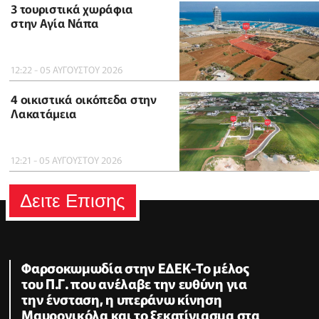
3 τουριστικά χωράφια
στην Αγία Νάπα
12:22 - 05 ΑΥΓΟΥΣΤΟΥ 2026
4 οικιστικά οικόπεδα στην
Λακατάμεια
12:21 - 05 ΑΥΓΟΥΣΤΟΥ 2026
Δειτε Επισης
Φαρσοκωμωδία στην ΕΔΕΚ-Το μέλος
του Π.Γ. που ανέλαβε την ευθύνη για
την ένσταση, η υπεράνω κίνηση
Μαυρονικόλα και το ξεκατίνιασμα στα