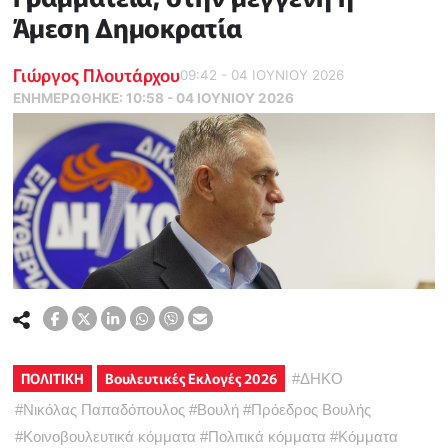
Άμεση Δημοκρατία
Γιώργος Πλουτάρχου
09:42 - 04 ΙΟΥΝΙΟΥ 2026
ΕΝΗΜΕΡΏΘΗΚΕ:
10:58 - 04 ΙΟΥΝΙΟΥ 2026
ΠΟΛΙΤΙΚΗ
Βουλευτικές Εκλογές 2026
#
ΔΗΚΟ
#
Νικόλας Παπαδόπουλος
#
Βουλή
#
Πρόεδρος Βουλής
#
Κοινοβουλευτικά κόμματα
#
Πολιτικά κόμματα
#
Κόμματα