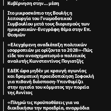
Κυβέρνηση στην… μέση
Στο μικροσκόπιο της Βουλής η
λειτουργία του Γνωμοδοτικού
Συμβουλίου μετά τους διορισμούς των
ημικρατικών-Ενεγράφη θέμα στην Επ.
Θεσμών
«Ελεγχόμενη αναδιάταξη πολιτικών
ισορροπιών με ορίζοντα το 2028»-Πώς
είδε τον ανασχηματισμό ο πολιτικός
αναλυτής Κωνσταντίνος Πογιατζής
ΕΔΕΚ ώρα μηδέν με κραυγή αγωνίας
και δραματική προειδοποίηση Σοφοκλή
για πιθανή διάσπαση-Υπενθυμίζει
στην ηγεσία του κόμματος την πορεία
της Αννίτας
«Πληρώ τις προϋποθέσεις για να
διεκδικήσω την προεδρία, αναρμόδια