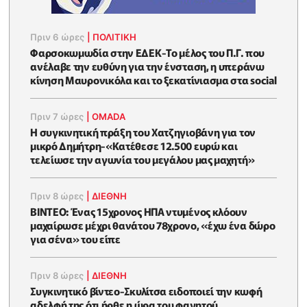
Πριν 6 ώρες
|
ΠΟΛΙΤΙΚΗ
Φαρσοκωμωδία στην ΕΔΕΚ-Το μέλος του Π.Γ. που
ανέλαβε την ευθύνη για την ένσταση, η υπεράνω
κίνηση Μαυρονικόλα και το ξεκατίνιασμα στα social
Πριν 7 ώρες
|
OMADA
Η συγκινητική πράξη του Χατζηγιοβάνη για τον
μικρό Δημήτρη-«Κατέθεσε 12.500 ευρώ και
τελείωσε την αγωνία του μεγάλου μας μαχητή»
Πριν 8 ώρες
|
ΔΙΕΘΝΗ
ΒΙΝΤΕΟ: Ένας 15χρονος ΗΠΑ ντυμένος κλόουν
μαχαίρωσε μέχρι θανάτου 78χρονο, «έχω ένα δώρο
για σένα» του είπε
Πριν 8 ώρες
|
ΔΙΕΘΝΗ
Συγκινητικό βίντεο-Σκυλίτσα ειδοποιεί την κωφή
αδελφή της ότι ήρθε η ώρα του φαγητού