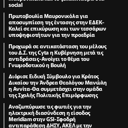
social
Πρωτοβουλία Μαυρονικόλα για
αποσυμπίεση της έντασης στην ΕΔΕΚ-
Καλεί σε επικύρωση και των τεσσάρων
υποψηφιοτήτων για την προεδρία
Προχωρά σε αντικατάσταση του μέλους
του Δ.Σ. της Cyta η Κυβέρνηση μετά τις
αντιδράσεις-Ανοίγει το θέμα του
Γνωμοδοτικού η Βουλή
Διόρισε Ειδική Σύμβουλο για Κράτος
Δικαίου την Άνδρεα Θεολόγου Μανώλη
η Αννίτα-Θα συμμετάσχει στην ομάδα
της Σχολής Πολιτικής Επιμόρφωσης
Αναζωπύρωσε τις φωτιές για την
ηλεκτρική διασύνδεση η είσοδος
Meridiam στην GSI-Σφοδρή
αντιπαράθεση ΔΗΣΥ, ΑΚΕΛ με την