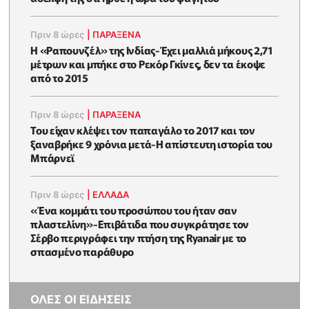
Πριν 8 ώρες
|
ΠΑΡΑΞΕΝΑ
Η «Ραπουνζέλ» της Ινδίας-Έχει μαλλιά μήκους 2,71
μέτρων και μπήκε στο Ρεκόρ Γκίνες, δεν τα έκοψε
από το 2015
Πριν 8 ώρες
|
ΠΑΡΑΞΕΝΑ
Του είχαν κλέψει τον παπαγάλο το 2017 και τον
ξαναβρήκε 9 χρόνια μετά-Η απίστευτη ιστορία του
Μπάρνεϊ
Πριν 8 ώρες
|
ΕΛΛΑΔΑ
«Ένα κομμάτι του προσώπου του ήταν σαν
πλαστελίνη»-Επιβάτιδα που συγκράτησε τον
Σέρβο περιγράφει την πτήση της Ryanair με το
σπασμένο παράθυρο
ΟΛΕΣ ΟΙ ΕΙΔΗΣΕΙΣ