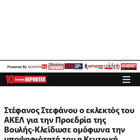
Στέφανος Στεφάνου ο εκλεκτός του
ΑΚΕΛ για την Προεδρία της
Βουλής-Κλείδωσε ομόφωνα την
υποψηφιότητά του η Κεντρική