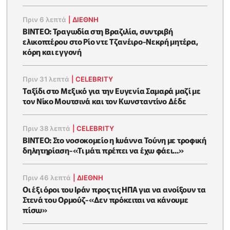
Πριν 6 λεπτά
|
ΔΙΕΘΝΗ
ΒΙΝΤΕΟ: Τραγωδία στη Βραζιλία, συντριβή
ελικοπτέρου στο Ρίο ντε Τζανέιρο-Νεκρή μητέρα,
κόρη και εγγονή
Πριν 31 λεπτά
|
CELEBRITY
Ταξίδι στο Μεξικό για την Ευγενία Σαμαρά μαζί με
τον Νίκο Μουτσινά και τον Κωνσταντίνο Δέδε
Πριν 38 λεπτά
|
CELEBRITY
ΒΙΝΤΕΟ: Στο νοσοκομείο η Ιωάννα Τούνη με τροφική
δηλητηρίαση-«Τι μάτι πρέπει να έχω φάει...»
Πριν 46 λεπτά
|
ΔΙΕΘΝΗ
Οι έξι όροι του Ιράν προς τις ΗΠΑ για να ανοίξουν τα
Στενά του Ορμούζ-«Δεν πρόκειται να κάνουμε
πίσω»