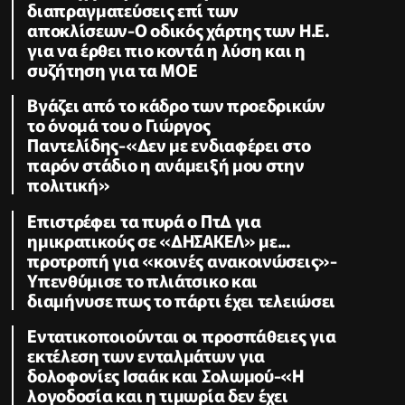
διαπραγματεύσεις επί των
αποκλίσεων-Ο οδικός χάρτης των Η.Ε.
για να έρθει πιο κοντά η λύση και η
συζήτηση για τα ΜΟΕ
Βγάζει από το κάδρο των προεδρικών
το όνομά του ο Γιώργος
Παντελίδης-«Δεν με ενδιαφέρει στο
παρόν στάδιο η ανάμειξή μου στην
πολιτική»
Επιστρέφει τα πυρά ο ΠτΔ για
ημικρατικούς σε «ΔΗΣΑΚΕΛ» με...
προτροπή για «κοινές ανακοινώσεις»-
Υπενθύμισε το πλιάτσικο και
διαμήνυσε πως το πάρτι έχει τελειώσει
Εντατικοποιούνται οι προσπάθειες για
εκτέλεση των ενταλμάτων για
δολοφονίες Ισαάκ και Σολωμού-«Η
λογοδοσία και η τιμωρία δεν έχει