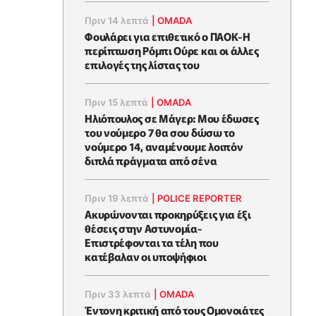
Πριν 14 λεπτά
|
OMADA
Φουλάρει για επιθετικό ο ΠΑΟΚ-Η
περίπτωση Ρόμπι Ούρε και οι άλλες
επιλογές της λίστας του
Πριν 15 λεπτά
|
OMADA
Ηλιόπουλος σε Μάγερ: Μου έδωσες
του νούμερο 7 θα σου δώσω το
νούμερο 14, αναμένουμε λοιπόν
διπλά πράγματα από σένα
Πριν 19 λεπτά
|
POLICE REPORTER
Ακυρώνονται προκηρύξεις για έξι
θέσεις στην Αστυνομία-
Επιστρέφονται τα τέλη που
κατέβαλαν οι υποψήφιοι
Πριν 33 λεπτά
|
OMADA
Έντονη κριτική από τους Ομονοιάτες