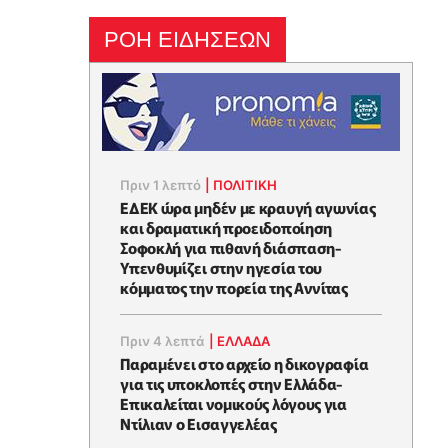
ΡΟΗ ΕΙΔΗΣΕΩΝ
Πριν 1 λεπτό
|
ΠΟΛΙΤΙΚΗ
ΕΔΕΚ ώρα μηδέν με κραυγή αγωνίας
και δραματική προειδοποίηση
Σοφοκλή για πιθανή διάσπαση-
Υπενθυμίζει στην ηγεσία του
κόμματος την πορεία της Αννίτας
Πριν 4 λεπτά
|
ΕΛΛΑΔΑ
Παραμένει στο αρχείο η δικογραφία
για τις υποκλοπές στην Ελλάδα-
Επικαλείται νομικούς λόγους για
Ντίλιαν ο Εισαγγελέας