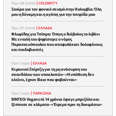
Πριν 54 λεπτά
|
CELEBRITY
Σακίρα για τον φονικό σεισμό στην Κολομβία: Όλη
μου η δύναμη και η αγάπη για την πατρίδα μου
Πριν 57 λεπτά
|
ΕΛΛΑΔΑ
Φλωρίδης για Τσίπρα: Όπως ο διάβολος το λιβάνι
Με εντολή του ψηφίστηκε ο νόμος
Παρασκευόπουλου που αποφυλάκισε δολοφόνους
και παιδοβιαστές
Πριν 1 ώρα
|
ΕΛΛΑΔΑ
Κεραυνοί Σπίρτζη για τη μη ανάσυρση του
σκανδάλου των υποκλοπών-«Η υπόθεση δεν
κλείνει, έχουν δίκιο που φοβούνται»
Πριν 1 ώρα
|
ΠΑΡΑΞΕΝΑ
ΒΙΝΤΕΟ: Vegan επί 14 χρόνια έφαγε μπριζόλα και
ξέσπασε σε κλάματα-«Έτρεμα πριν τη δοκιμάσω»