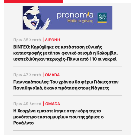
Πριν 35 λεπτά
|
ΔΙΕΘΝΗ
ΒΙΝTEO: Kηρύχθηκε σε κατάσταση εθνικής
καταστροφής μετά τον φονικό σεισμό η Κολομβία,
ισοπεδώθηκαν περιοχές-Πάνω από 110 οι νεκροί
Πριν 47 λεπτά
|
OMADA
Γιαννακόπουλος: Του χρόνου θα φέρω Γιόκιτς στον
Παναθηναϊκό, έκανα πρόταση στους Νάγκετς
Πριν 49 λεπτά
|
OMADA
Η Χεορχίνα εμπιστεύτηκε στην κόρη της το
μονόπετρο εκατομμυρίων που της χάρισε ο
Ρονάλντο