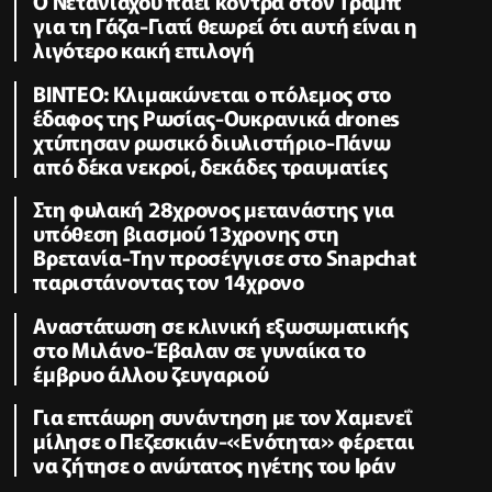
Ο Νετανιάχου πάει κόντρα στον Τραμπ
για τη Γάζα-Γιατί θεωρεί ότι αυτή είναι η
λιγότερο κακή επιλογή
ΒΙΝΤΕΟ: Κλιμακώνεται ο πόλεμος στο
έδαφος της Ρωσίας-Ουκρανικά drones
χτύπησαν ρωσικό διυλιστήριο-Πάνω
από δέκα νεκροί, δεκάδες τραυματίες
Στη φυλακή 28χρονος μετανάστης για
υπόθεση βιασμού 13χρονης στη
Βρετανία-Την προσέγγισε στο Snapchat
παριστάνοντας τον 14χρονο
Αναστάτωση σε κλινική εξωσωματικής
στο Μιλάνο-Έβαλαν σε γυναίκα το
έμβρυο άλλου ζευγαριού
Για επτάωρη συνάντηση με τον Χαμενεΐ
μίλησε ο Πεζεσκιάν-«Ενότητα» φέρεται
να ζήτησε ο ανώτατος ηγέτης του Ιράν