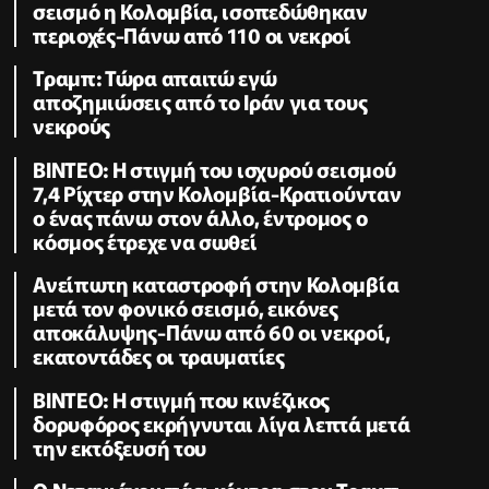
σεισμό η Κολομβία, ισοπεδώθηκαν
περιοχές-Πάνω από 110 οι νεκροί
Τραμπ: Τώρα απαιτώ εγώ
αποζημιώσεις από το Ιράν για τους
νεκρούς
BINTEO: H στιγμή του ισχυρού σεισμού
7,4 Ρίχτερ στην Κολομβία-Κρατιούνταν
ο ένας πάνω στον άλλο, έντρομος ο
κόσμος έτρεχε να σωθεί
Ανείπωτη καταστροφή στην Κολομβία
μετά τον φονικό σεισμό, εικόνες
αποκάλυψης-Πάνω από 60 οι νεκροί,
εκατοντάδες οι τραυματίες
ΒΙΝΤΕΟ: Η στιγμή που κινέζικος
δορυφόρος εκρήγνυται λίγα λεπτά μετά
την εκτόξευσή του