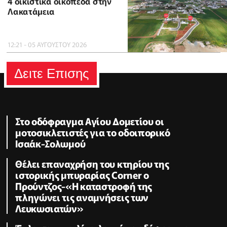
4 οικιστικά οικόπεδα στην
Λακατάμεια
12:21 - 05 ΑΥΓΟΥΣΤΟΥ 2026
Δειτε Επισης
Στο οδόφραγμα Αγίου Δομετίου οι
μοτοσικλετιστές για το οδοιπορικό
Ισαάκ-Σολωμού
Θέλει επαναχρήση του κτηρίου της
ιστορικής μπυραρίας Corner ο
Προύντζος-«Η καταστροφή της
πληγώνει τις αναμνήσεις των
Λευκωσιατών»