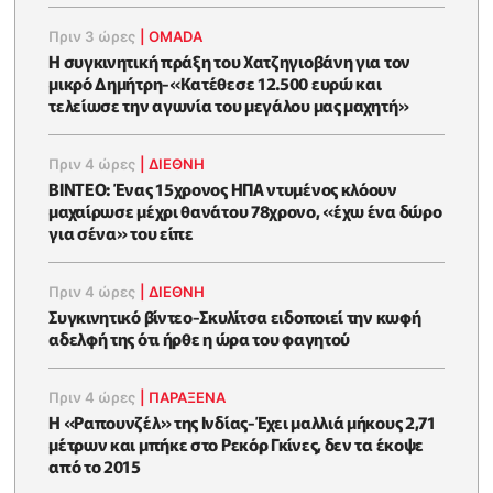
Πριν 3 ώρες
|
OMADA
Η συγκινητική πράξη του Χατζηγιοβάνη για τον
μικρό Δημήτρη-«Κατέθεσε 12.500 ευρώ και
τελείωσε την αγωνία του μεγάλου μας μαχητή»
Πριν 4 ώρες
|
ΔΙΕΘΝΗ
ΒΙΝΤΕΟ: Ένας 15χρονος ΗΠΑ ντυμένος κλόουν
μαχαίρωσε μέχρι θανάτου 78χρονο, «έχω ένα δώρο
για σένα» του είπε
Πριν 4 ώρες
|
ΔΙΕΘΝΗ
Συγκινητικό βίντεο-Σκυλίτσα ειδοποιεί την κωφή
αδελφή της ότι ήρθε η ώρα του φαγητού
Πριν 4 ώρες
|
ΠΑΡΑΞΕΝΑ
Η «Ραπουνζέλ» της Ινδίας-Έχει μαλλιά μήκους 2,71
μέτρων και μπήκε στο Ρεκόρ Γκίνες, δεν τα έκοψε
από το 2015