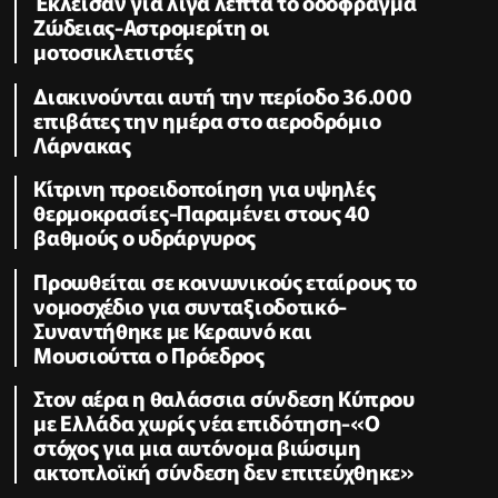
Έκλεισαν για λίγα λεπτά το οδόφραγμα
Ζώδειας-Αστρομερίτη οι
μοτοσικλετιστές
Διακινούνται αυτή την περίοδο 36.000
επιβάτες την ημέρα στο αεροδρόμιο
Λάρνακας
Κίτρινη προειδοποίηση για υψηλές
θερμοκρασίες-Παραμένει στους 40
βαθμούς ο υδράργυρος
Προωθείται σε κοινωνικούς εταίρους το
νομοσχέδιο για συνταξιοδοτικό-
Συναντήθηκε με Κεραυνό και
Μουσιούττα ο Πρόεδρος
Στον αέρα η θαλάσσια σύνδεση Κύπρου
με Ελλάδα χωρίς νέα επιδότηση-«Ο
στόχος για μια αυτόνομα βιώσιμη
ακτοπλοϊκή σύνδεση δεν επιτεύχθηκε»