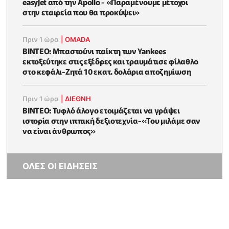
easyJet από την Apollo - «Παραμένουμε μέτοχοι
στην εταιρεία που θα προκύψει»
Πριν 1 ώρα
|
OMADA
ΒΙΝΤΕΟ: Μπαστούνι παίκτη των Yankees
εκτοξεύτηκε στις εξέδρες και τραυμάτισε φίλαθλο
στο κεφάλι-Ζητά 10 εκατ. δολάρια αποζημίωση
Πριν 1 ώρα
|
ΔΙΕΘΝΗ
ΒΙΝΤΕΟ: Τυφλό άλογο ετοιμάζεται να γράψει
ιστορία στην ιππική δεξιοτεχνία-«Του μιλάμε σαν
να είναι άνθρωπος»
ΟΛΕΣ ΟΙ ΕΙΔΗΣΕΙΣ