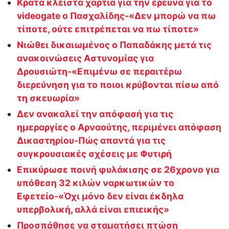
Κρατά κλειστά χαρτιά για την έρευνα για το
videogate ο Πασχαλίδης-«Δεν μπορώ να πω
τίποτε, ούτε επιτρέπεται να πω τίποτε»
Νιώθει δικαιωμένος ο Παπαδάκης μετά τις
ανακοινώσεις Αστυνομίας για
Δρουσιώτη-«Επιμένω σε περαιτέρω
διερεύνηση για το ποιοι κρύβονται πίσω από
τη σκευωρία»
Δεν ανακαλεί την απόφασή για τις
ημεραργίες ο Αρναούτης, περιμένει απόφαση
Δικαστηρίου-Πώς απαντά για τις
συγκρουσιακές σχέσεις με Φυτιρή
Επικύρωσε ποινή φυλάκισης σε 26χρονο για
υπόθεση 32 κιλών ναρκωτικών το
Εφετείο-«Όχι μόνο δεν είναι έκδηλα
υπερβολική, αλλά είναι επιεικής»
Προσπάθησε να σταματήσει πτώση