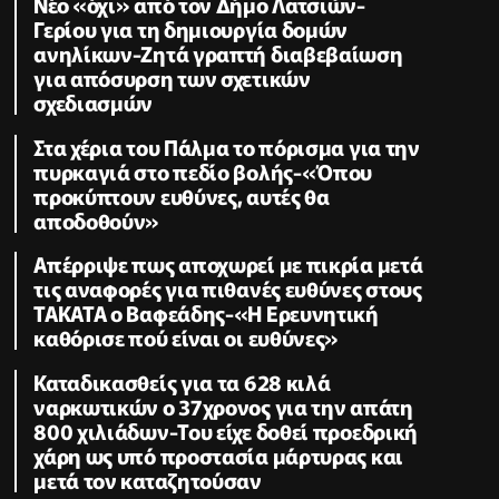
Νέο «όχι» από τον Δήμο Λατσιών-
Γερίου για τη δημιουργία δομών
ανηλίκων-Ζητά γραπτή διαβεβαίωση
για απόσυρση των σχετικών
σχεδιασμών
Στα χέρια του Πάλμα το πόρισμα για την
πυρκαγιά στο πεδίο βολής-«Όπου
προκύπτουν ευθύνες, αυτές θα
αποδοθούν»
Απέρριψε πως αποχωρεί με πικρία μετά
τις αναφορές για πιθανές ευθύνες στους
TAKATA ο Βαφεάδης-«Η Ερευνητική
καθόρισε πού είναι οι ευθύνες»
Καταδικασθείς για τα 628 κιλά
ναρκωτικών ο 37χρονος για την απάτη
800 χιλιάδων-Του είχε δοθεί προεδρική
χάρη ως υπό προστασία μάρτυρας και
μετά τον καταζητούσαν