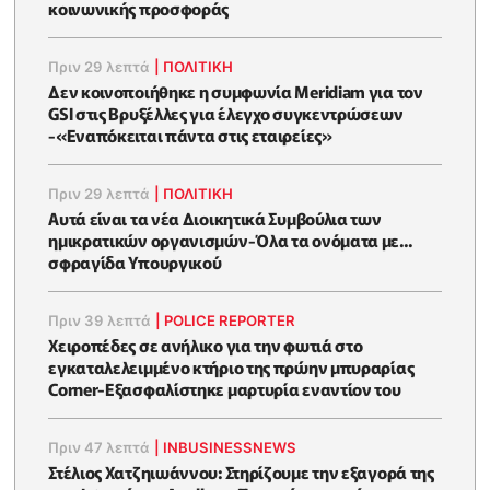
κοινωνικής προσφοράς
Πριν 29 λεπτά
|
ΠΟΛΙΤΙΚΗ
Δεν κοινοποιήθηκε η συμφωνία Meridiam για τον
GSI στις Βρυξέλλες για έλεγχο συγκεντρώσεων
-«Εναπόκειται πάντα στις εταιρείες»
Πριν 29 λεπτά
|
ΠΟΛΙΤΙΚΗ
Αυτά είναι τα νέα Διοικητικά Συμβούλια των
ημικρατικών οργανισμών-Όλα τα ονόματα με...
σφραγίδα Υπουργικού
Πριν 39 λεπτά
|
POLICE REPORTER
Χειροπέδες σε ανήλικο για την φωτιά στο
εγκαταλελειμμένο κτήριο της πρώην μπυραρίας
Corner-Εξασφαλίστηκε μαρτυρία εναντίον του
Πριν 47 λεπτά
|
INBUSINESSNEWS
Στέλιος Χατζηιωάννου: Στηρίζουμε την εξαγορά της