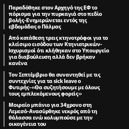
Παραδόθηκε στον Αρχηγό της ΕΦ το
πόρισμα για την πυρκαγιά στο πεδίο
βολής-Ενημερώνεται εντός της
εβδομάδας ο Πάλμας
Από κατάθεση τρεις κτηνοτρόφοι για το
κλείσιμο εισόδου των Κτηνιατρικών-
Ισχυρισμοί ότι κλήθηκαν στο Υπουργείο
για διαβούλευση αλλά δεν βρήκαν
κανένα
Τον Σεπτέμβριο θα συναντηθεί με τις
συντεχνίες για τα sick leave ο
Φυτιρής-«Θα συζητήσουμε με όλους
τους εμπλεκόμενους φορείς»
Μοιραίο μπάνιο για 34χρονο στη
Λεμεσό-Ανασύρθηκε νεκρός από τη
θάλασσα ενώ κολυμπούσε με την
οικογένεια του