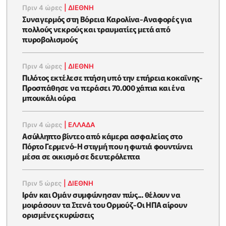
Πριν 4 ώρες
|
ΔΙΕΘΝΗ
Συναγερμός στη Βόρεια Καρολίνα-Αναφορές για
πολλούς νεκρούς και τραυματίες μετά από
πυροβολισμούς
Πριν 4 ώρες
|
ΔΙΕΘΝΗ
Πιλότος εκτέλεσε πτήση υπό την επήρεια κοκαΐνης-
Προσπάθησε να περάσει 70.000 χάπια και ένα
μπουκάλι ούρα
Πριν 4 ώρες
|
ΕΛΛΑΔΑ
Ασύλληπτο βίντεο από κάμερα ασφαλείας στο
Πόρτο Γερμενό-Η στιγμή που η φωτιά φουντώνει
μέσα σε οικισμό σε δευτερόλεπτα
Πριν 5 ώρες
|
ΔΙΕΘΝΗ
Ιράν και Ομάν συμφώνησαν πώς... θέλουν να
μοιράσουν τα Στενά του Ορμούζ-Οι ΗΠΑ αίρουν
ορισμένες κυρώσεις