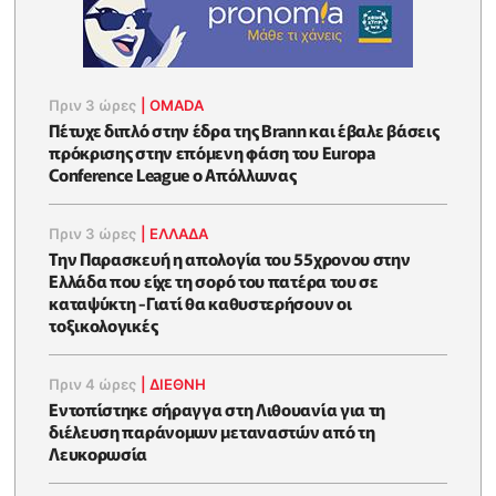
Πριν 3 ώρες
|
OMADA
Πέτυχε διπλό στην έδρα της Brann και έβαλε βάσεις
πρόκρισης στην επόμενη φάση του Europa
Conference League ο Απόλλωνας
Πριν 3 ώρες
|
ΕΛΛΑΔΑ
Την Παρασκευή η απολογία του 55χρονου στην
Ελλάδα που είχε τη σορό του πατέρα του σε
καταψύκτη -Γιατί θα καθυστερήσουν οι
τοξικολογικές
Πριν 4 ώρες
|
ΔΙΕΘΝΗ
Εντοπίστηκε σήραγγα στη Λιθουανία για τη
διέλευση παράνομων μεταναστών από τη
Λευκορωσία