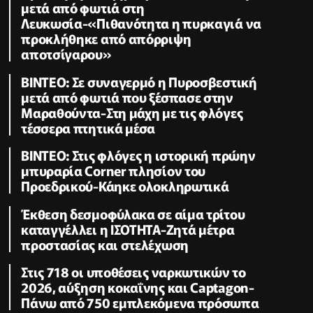
μετά από φωτιά στη
Λευκωσία-«Πιθανότητα η πυρκαγιά να
προκλήθηκε από απόρριψη
αποτσίγαρου»
ΒΙΝΤΕΟ: Σε συναγερμό η Πυροσβεστική
μετά από φωτιά που ξέσπασε στην
Μαραθούντα-Στη μάχη με τις φλόγες
τέσσερα πτητικά μέσα
ΒΙΝΤΕΟ: Στις φλόγες η ιστορική πρώην
μπυραρία Corner πλησίον του
Προεδρικού-Κάηκε ολοκληρωτικά
Έκθεση δεσμοφύλακα σε αίμα τρίτου
καταγγέλλει η ΙΣΟΤΗΤΑ-Ζητά μέτρα
προστασίας και στελέχωση
Στις 718 οι υποθέσεις ναρκωτικών το
2026, αύξηση κοκαΐνης και Captagon-
Πάνω από 750 εμπλεκόμενα πρόσωπα